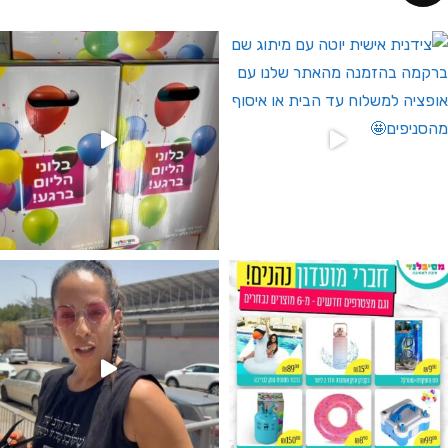
 לחברי מועדון ומצטרפים חדשים🤍
גילוי מין העובר רק במסיבלנד !! קיים