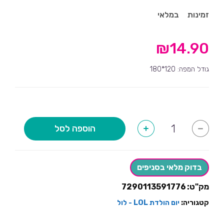
זמינות
במלאי
₪
14.90
גודל המפה: 120*180
כמות
הוספה לסל
+
-
של
מפת
שולחן
LOL
בדוק מלאי בסניפים
מק"ט:
7290113591776
קטגוריה:
יום הולדת LOL - לול