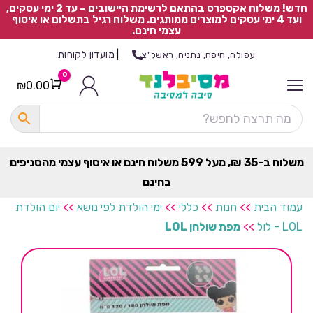
חדש! משלוח אקספרס בהתאם לרשימת היישובים – עד 2 ימי עסקים,
ועד 4 ימי עסקים למוצרים ממותגים. משלוח רגיל בתשלום או איסוף
עצמי חינם.
|
מועדון לקוחות
עפולה, חיפה, נתניה, ראשל"צ
0
₪
0.00
Cart
כ
ל
ה
ק
ט
משלוח ב-35 ₪, מעל 599 משלוח חינם או איסוף עצמי מהסניפים
ר
בחינם
ת
עמוד הבית
>>
חנות
>>
כללי
>>
ימי הולדת לפי נושא
>>
יום הולדת
LOL - לול
>>
מפת שולחן LOL