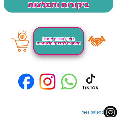
ביקורות והמלצות
בואו להרוויח איתנו!
הצטרפו לתכנית השותפים
mesibalend