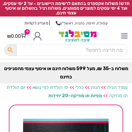
חדש! משלוח אקספרס בהתאם לרשימת היישובים – עד 2 ימי עסקים,
ועד 4 ימי עסקים למוצרים ממותגים. משלוח רגיל בתשלום או איסוף
עצמי חינם.
|
מועדון לקוחות
עפולה, חיפה, נתניה, ראשל"צ
0
₪
0.00
Cart
כ
ל
ה
ק
ט
משלוח ב-35 ₪, מעל 599 משלוח חינם או איסוף עצמי מהסניפים
ר
בחינם
ת
עמוד הבית
>>
חנות
>>
כללי
>>
ימי הולדת לפי נושא
>>
יום הולדת
תו מוזיקה
>>
מפיות תו מוזיקה-20 יחידות