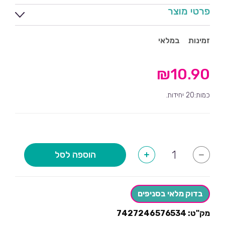
פרטי מוצר
זמינות
במלאי
₪
10.90
כמות:20 יחידות.
כמות
הוספה לסל
+
-
של
מפיות
תו
מוזיקה-20
יחידות
בדוק מלאי בסניפים
מק"ט:
7427246576534