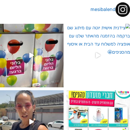
mesibalend
 לחברי מועדון ומצטרפים חדשים🤍
גילוי מין העובר רק במסיבלנד !! קיים