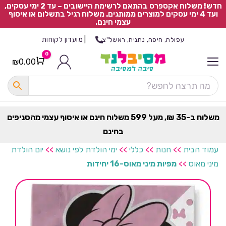
חדש! משלוח אקספרס בהתאם לרשימת היישובים – עד 2 ימי עסקים,
ועד 4 ימי עסקים למוצרים ממותגים. משלוח רגיל בתשלום או איסוף
עצמי חינם.
|
מועדון לקוחות
עפולה, חיפה, נתניה, ראשל"צ
0
₪
0.00
Cart
כ
ל
ה
ק
ט
משלוח ב-35 ₪, מעל 599 משלוח חינם או איסוף עצמי מהסניפים
ר
בחינם
ת
עמוד הבית
>>
חנות
>>
כללי
>>
ימי הולדת לפי נושא
>>
יום הולדת
מיני מאוס
>>
מפיות מיני מאוס-16 יחידות