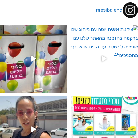
mesibalend
 לחברי מועדון ומצטרפים חדשים🤍
גילוי מין העובר רק במסיבלנד !! קיים