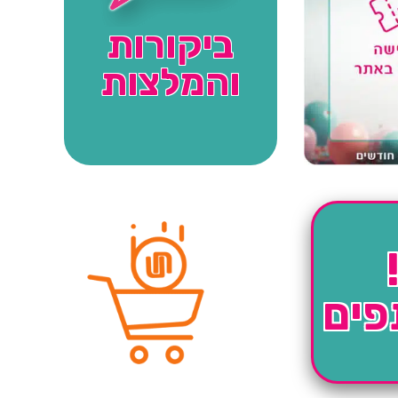
ביקורות
והמלצות
פים