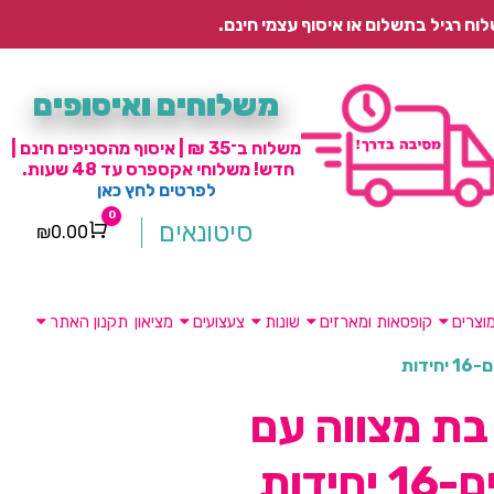
משלוחים ואיסופים
משלוח ב־35 ₪ | איסוף מהסניפים חינם |
חדש! משלוחי אקספרס עד 48 שעות.
לפרטים לחץ כאן
0
סיטונאים
₪
0.00
Cart
וצרים
קופסאות ומארזים
שונות
צעצועים
מציאון
תקנון האתר
דות
בת מצווה עם
חידות