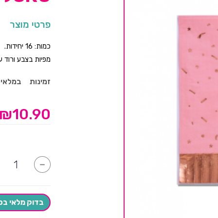
פרטי מוצר
כמות: 16 יחידות.
מפיות בצבע ורוד עם כיתוב "12"
זמינות
במלאי
₪
10.90
כמות
-
של
מפיות
בת
מצווה
עם
בדוק מלאי בס
טאסלים-
יחידות