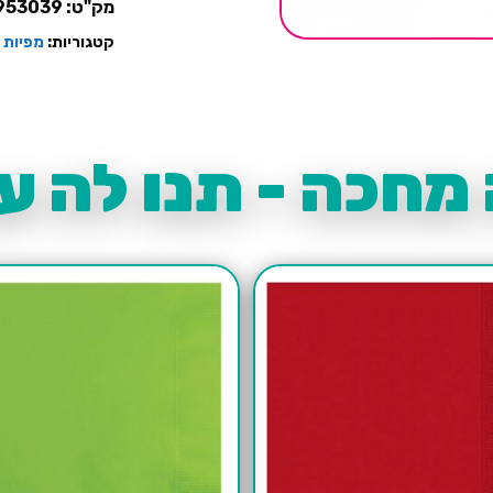
מק"ט:
953039
קטגוריות:
מפיות 
מחכה - תנו לה עו