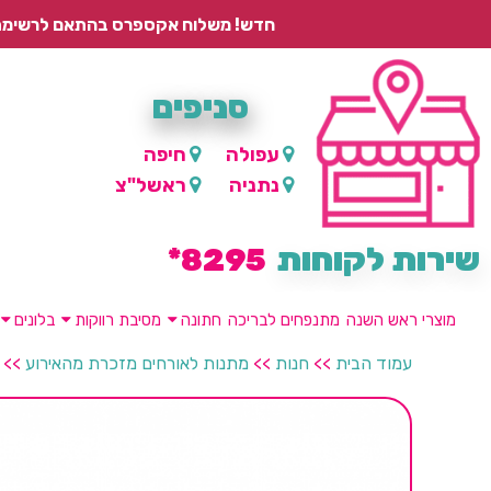
חדש! משלוח אקספרס בהתאם לרשימת היישובים – עד 2 ימי עסקים, ועד 4 ימי עסקים למוצרים ממותגים.
סניפים
עפולה
חיפה
נתניה
ראשל"צ
שירות לקוחות
8295*
מוצרי ראש השנה
מתנפחים לבריכה
חתונה
מסיבת רווקות
בלונים
עמוד הבית
>>
חנות
>>
מתנות לאורחים מזכרת מהאירוע
>>