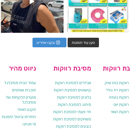
טען עוד תמונות
עקבו אחרינו
ת רווקות
מסיבת רווקות
ניווט מהיר
ווקות בוהו שיק
אביזרים למסיבת רווקות
עמוד הבית מסיבלנד
ווקות רוז גולד
קישוטים למסיבת רווקות
תוכנית שותפים
רווקות נועזת
בלונים למסיבת רווקות
מועדון הלקוחות של
מסיבלנד
ווקות יווני
מיתוג למסיבת רווקות
תקנון האתר
ווקות הוואי
חד פעמי למסיבת רווקות
החזרות וביטול הזמנות
משחקים למסיבת רווקות
מי אנחנו
כובעים למסיבת רווקות