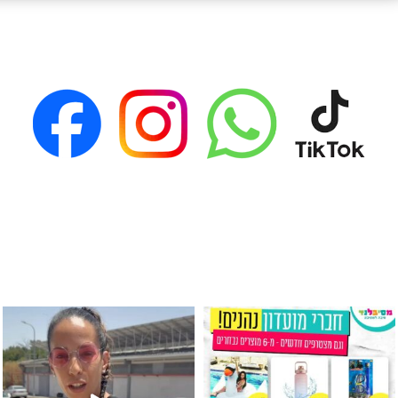
גילוי מין העובר רק במסיבלנד !! קיים
כוס נירוסטה ענקית שכול אחד צריך! קיימת באתר ובסני
המוצר הכי מבוקש ש