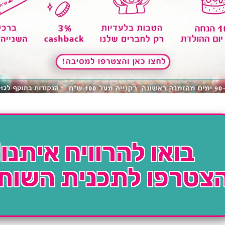
בואו להרוויח איתנו!
צטרפו לתכנית השות