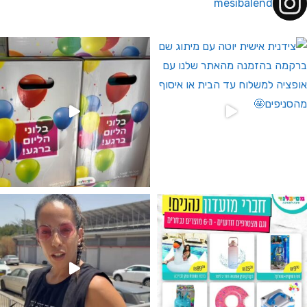
mesibalend
 לחברי מועדון ומצטרפים חדשים🤍
גילוי מין העובר רק במסיבלנד !! קיים