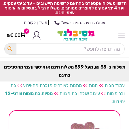
חדש! משלוח אקספרס בהתאם לרשימת היישובים – עד 2 ימי עסקים,
ועד 4 ימי עסקים למוצרים ממותגים. משלוח רגיל בתשלום או איסוף
עצמי חינם.
|
מועדון לקוחות
עפולה, חיפה, נתניה, ראשל"צ
0
₪
0.00
Cart
כ
ל
ה
ק
ט
משלוח ב-35 ₪, מעל 599 משלוח חינם או איסוף עצמי מהסניפים
ר
בחינם
ת
עמוד הבית
>>
חנות
>>
מתנות לאורחים מזכרת מהאירוע
>>
בת
ובר מצווה
>>
עיצוב שולחן בת מצווה
>>
מפיות בת מצווה צורני-12
יחידות