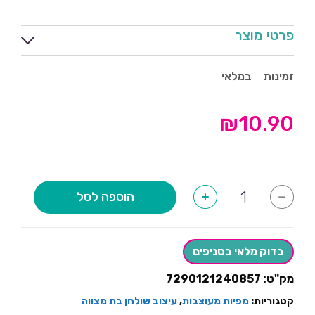
פרטי מוצר
זמינות
במלאי
₪
10.90
כמות
הוספה לסל
+
-
של
מפיות
בת
מצווה
צורני-12
בדוק מלאי בסניפים
יחידות
מק"ט:
7290121240857
קטגוריות:
מפיות מעוצבות
,
עיצוב שולחן בת מצווה