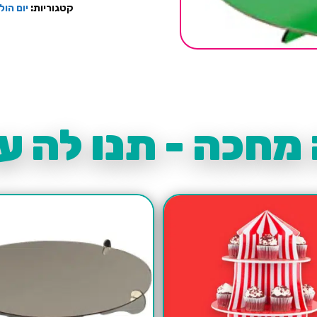
קטגוריות:
יום הול
מחכה - תנו לה עו