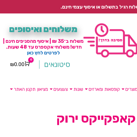
משלוחים ואיסופים
משלוח ב־35 ₪ | איסוף מהסניפים חינם |
חדש! משלוחי אקספרס עד 48 שעות.
לפרטים לחץ כאן
0
סיטונאים
₪
0.00
Cart
וצרים
קופסאות ומארזים
שונות
צעצועים
מציאון
תקנון האתר
אפקייקס ירוק