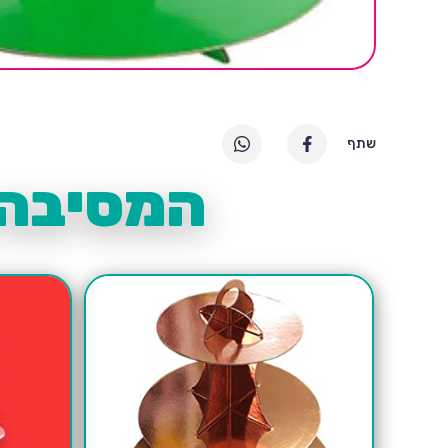
שתף
המסיבה 