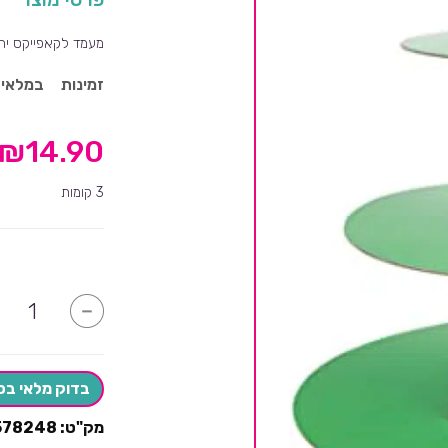
מעמד לקאפייקס ירוק 
זמינות
במלאי
₪
14.90
3 קומות
כמות
-
של
מעמד
קאפקייקס
ירוק
בדוק מלאי בס
מק"ט:
578248