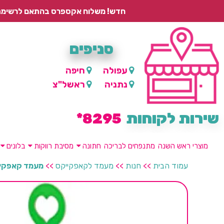
חדש! משלוח אקספרס בהתאם לרשימת היישובים – עד 2 ימי עסקים, ועד 4 ימי עסקים למוצרים ממותגים.
סניפים
עפולה
חיפה
נתניה
ראשל"צ
שירות לקוחות
8295*
מוצרי ראש השנה
מתנפחים לבריכה
חתונה
מסיבת רווקות
בלונים
עמוד הבית
>>
חנות
>>
מעמד לקאפקייקס
>>
מעמד קאפקיי