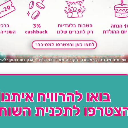
בואו להרוויח איתנו!
צטרפו לתכנית השות