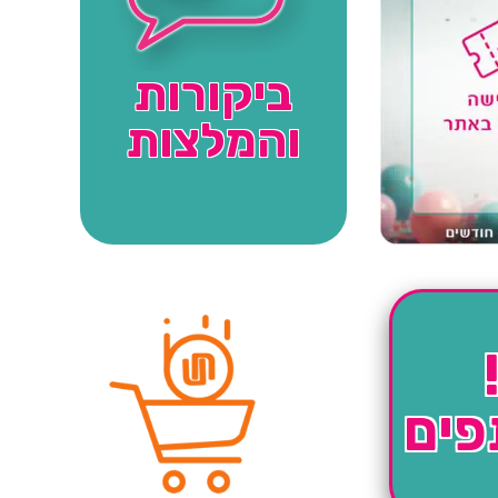
ביקורות
והמלצות
פים