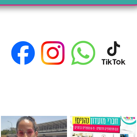
גילוי מין העובר רק במסיבלנד !! קיים
כוס נירוסטה ענקית שכול אחד צריך! קיימת באתר ובסני
המוצר הכי מבוקש ש