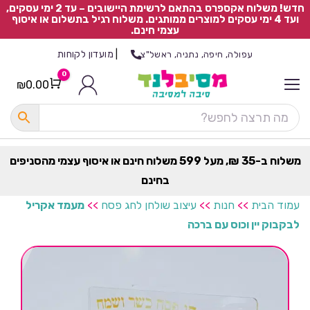
חדש! משלוח אקספרס בהתאם לרשימת היישובים – עד 2 ימי עסקים,
ועד 4 ימי עסקים למוצרים ממותגים. משלוח רגיל בתשלום או איסוף
עצמי חינם.
|
מועדון לקוחות
עפולה, חיפה, נתניה, ראשל"צ
0
₪
0.00
Cart
כ
ל
ה
ק
ט
משלוח ב-35 ₪, מעל 599 משלוח חינם או איסוף עצמי מהסניפים
ר
בחינם
ת
עמוד הבית
>>
חנות
>>
עיצוב שולחן לחג פסח
>>
מעמד אקריל
לבקבוק יין וכוס עם ברכה