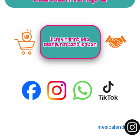
בואו להרוויח איתנו!
הצטרפו לתכנית השותפים
mesibalend