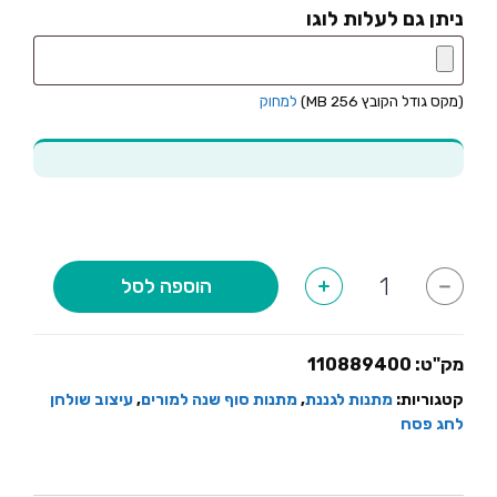
ניתן גם לעלות לוגו
(מקס גודל הקובץ 256 MB)
למחוק
כמות
הוספה לסל
+
-
של
מעמד
אקריל
לבקבוק
יין
מק"ט:
110889400
וכוס
עם
קטגוריות:
מתנות לגננת
,
מתנות סוף שנה למורים
,
עיצוב שולחן
ברכה
לחג פסח