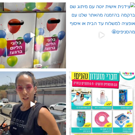
 לחברי מועדון ומצטרפים חדשים🤍
גילוי מין העובר רק במסיבלנד !! קיים