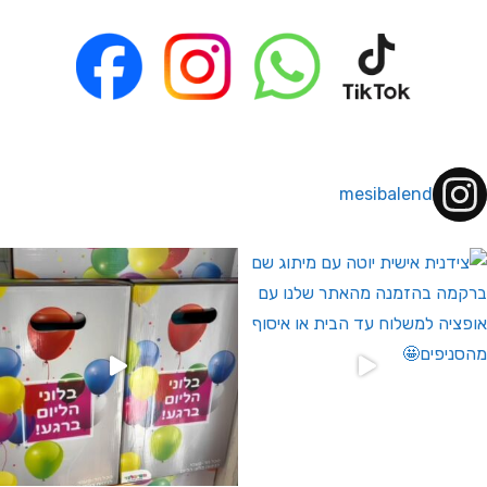
mesibalend
 לחברי מועדון ומצטרפים חדשים🤍