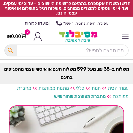
חדש! משלוח אקספרס בהתאם לרשימת היישובים – עד 2 ימי עסקים,
ועד 4 ימי עסקים למוצרים ממותגים. משלוח רגיל בתשלום או איסוף
עצמי חינם.
|
מועדון לקוחות
עפולה, חיפה, נתניה, ראשל"צ
0
₪
0.00
Cart
כ
ל
ה
ק
ט
משלוח ב-35 ₪, מעל 599 משלוח חינם או איסוף עצמי מהסניפים
ר
בחינם
ת
עמוד הבית
>>
חנות
>>
כללי
>>
מתנות ממותגות
>>
מחברת
ממותגת
>>
מחברת מעוצבת שחור שיש