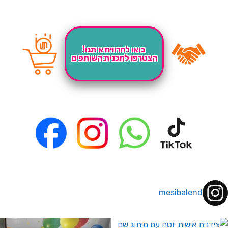
בואו להרוויח איתנו!
הצטרפו לתכנית השותפים
mesibalend
 לחברי מועדון ומצטרפים חדשים🤍