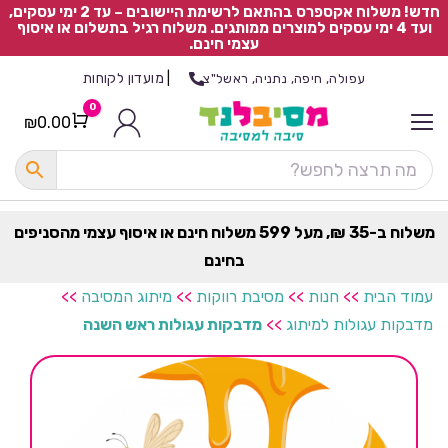
חדש! משלוח אקספרס בהתאם לרשימת היישובים – עד 2 ימי עסקים,
ועד 4 ימי עסקים למוצרים ממותגים. משלוח רגיל בתשלום או איסוף
עצמי חינם.
|
מועדון לקוחות
עפולה, חיפה, נתניה, ראשל"צ
0
₪
0.00
Cart
כ
ל
ה
ק
ט
משלוח ב-35 ₪, מעל 599 משלוח חינם או איסוף עצמי מהסניפים
ר
בחינם
ת
עמוד הבית
>>
חנות
>>
מסיבת רווקות
>>
מיתוג המסיבה
>>
מדבקות עגולות למיתוג
>>
מדבקות עגולות ראש השנה