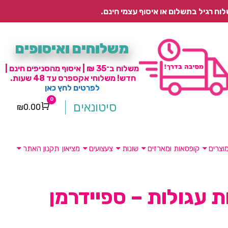
משלוחים ואיסופים
משלוח ב־35 ₪ | איסוף מהסניפים חינם |
חדש! משלוחי אקספרס עד 48 שעות.
לפרטים לחץ כאן
0
סיטונאים
₪
0.00
Cart
וצרים
קופסאות ומארזים
שונות
צעצועים
מציאון
תקנון האתר
 עגולות – ספיידרמן