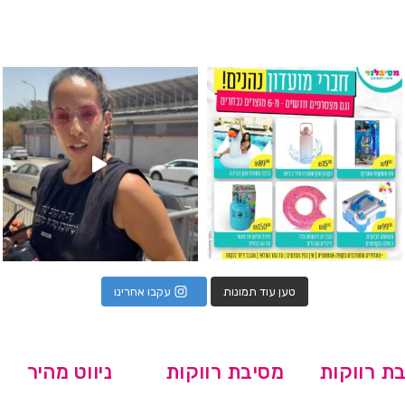
גילוי מין העובר רק במסיבלנד !! קיים
כוס נירוסטה ענקית שכול אחד צריך! קיימת באתר ובסני
המוצר הכי מבוקש ש
טען עוד תמונות
עקבו אחרינו
ת רווקות
מסיבת רווקות
ניווט מהיר