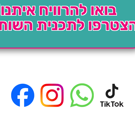
בואו להרוויח איתנו!
צטרפו לתכנית השות