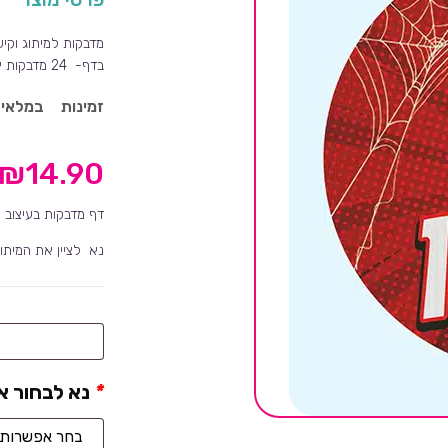
בדף- 24 מדבקות או 12 מדבקות.
זמינות
במלאי
₪
14.90
דף מדבקות בעיצוב 
נא לציין את המיתוג
מה
לרשום
*
על
נא לבחור א
המדבקה