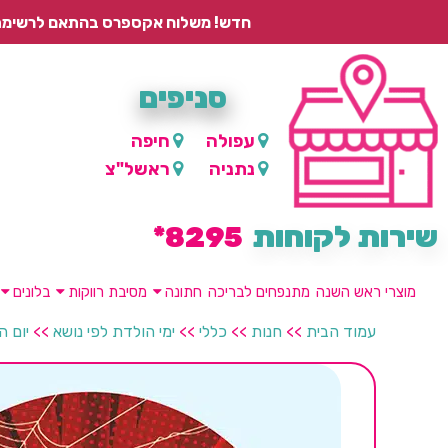
חדש! משלוח אקספרס בהתאם לרשימת היישובים – עד 2 ימי עסקים, ועד 4 ימי עסקים למוצרים ממותגים.
סניפים
עפולה
חיפה
נתניה
ראשל"צ
שירות לקוחות
8295*
מוצרי ראש השנה
מתנפחים לבריכה
חתונה
מסיבת רווקות
בלונים
עמוד הבית
>>
חנות
>>
כללי
>>
ימי הולדת לפי נושא
>>
יום ה