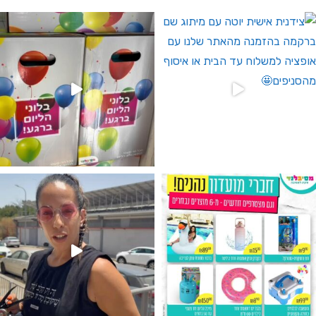
 לחברי מועדון ומצטרפים חדשים🤍
גילוי מין העובר רק במסיבלנד !! קיים