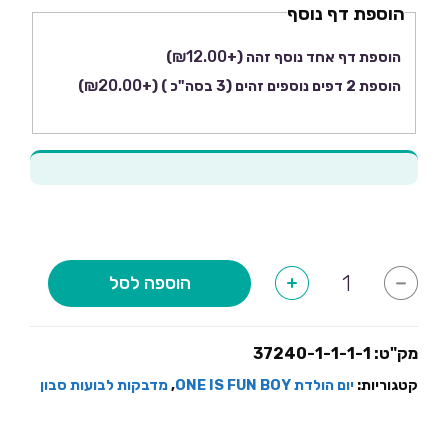
הוספת דף נוסף
המדבקה
?
₪
12.00
הוספת דף אחד נוסף זהה
(+
)
₪
20.00
הוספת 2 דפים נוספים זהים (3 בסה"כ )
(+
)
כמות
הוספה לסל
+
-
של
מדבקות
לבועות
סבון
ONE
מק"ט:
37240-1-1-1-1
IS
FUN
קטגוריות:
יום הולדת ONE IS FUN BOY
,
מדבקות לבועות סבון
בנים