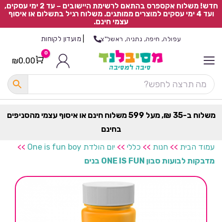
חדש! משלוח אקספרס בהתאם לרשימת היישובים – עד 2 ימי עסקים,
ועד 4 ימי עסקים למוצרים ממותגים. משלוח רגיל בתשלום או איסוף
עצמי חינם.
|
מועדון לקוחות
עפולה, חיפה, נתניה, ראשל"צ
0
₪
0.00
Cart
כ
ל
ה
ק
ט
משלוח ב-35 ₪, מעל 599 משלוח חינם או איסוף עצמי מהסניפים
ר
בחינם
ת
עמוד הבית
>>
חנות
>>
כללי
>>
יום הולדת One is fun boy
>>
מדבקות לבועות סבון ONE IS FUN בנים