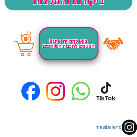
ביקורות והמלצות
בואו להרוויח איתנו!
הצטרפו לתכנית השותפים
mesibalend