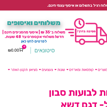
משלוחים ואיסופים
משלוח ב־35 ₪ | איסוף מהסניפים חינם |
חדש! משלוחי אקספרס עד 48 שעות.
לפרטים לחץ כאן
0
סיטונאים
₪
0.00
Cart
וצרים
קופסאות ומארזים
שונות
צעצועים
מציאון
תקנון האתר
 לבועות סבון
- דגם דשא