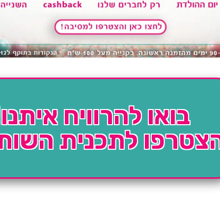
בואו להרוויח איתנו!
צטרפו לתכנית השות