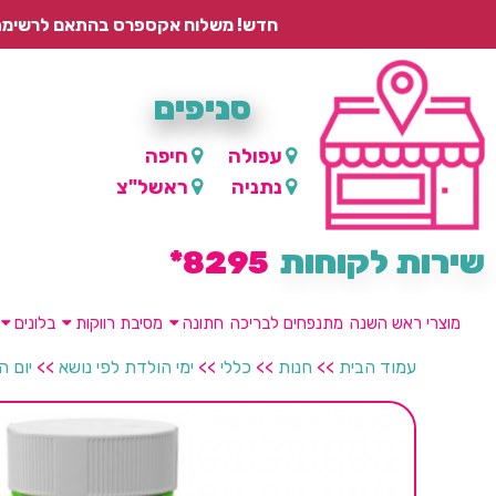
חדש! משלוח אקספרס בהתאם לרשימת היישובים – עד 2 ימי עסקים, ועד 4 ימי עסקים למוצרים ממותגים.
סניפים
עפולה
חיפה
נתניה
ראשל"צ
שירות לקוחות
8295*
מוצרי ראש השנה
מתנפחים לבריכה
חתונה
מסיבת רווקות
בלונים
עמוד הבית
>>
חנות
>>
כללי
>>
ימי הולדת לפי נושא
>>
יום ה