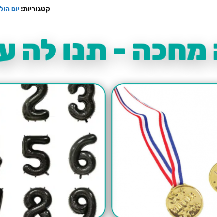
דגם
דשא
קטגוריות:
יום הול
מחכה - תנו לה עו