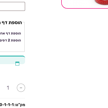
מה
לרשום
על
הוספת דף נ
המדבקה
?
הוספת דף אחד
הוספת 2 דפים נוספים זהים (3 בסה"כ )
כמות
-
של
מדבקות
לבועות
סבון
כדורגל-
מק"ט:
0-1-1-1