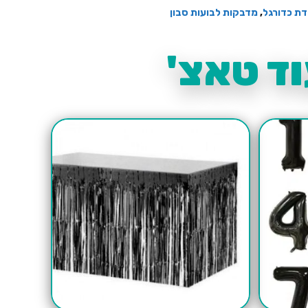
דת כדורגל
,
מדבקות לבועות סבון
ד טאצ'