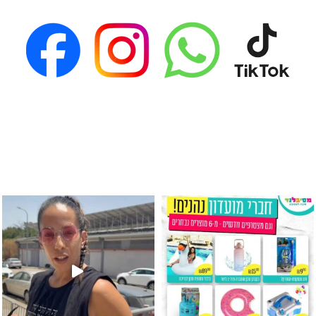
גילוי מין העובר רק במסיבלנד !! קיים
כוס נירוסטה ענקית שכול אחד צריך! קיימת באתר ובסני
המוצר הכי מבוקש ש