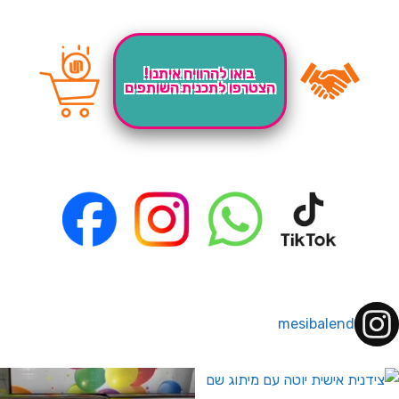
בואו להרוויח איתנו!
הצטרפו לתכנית השותפים
mesibalend
 לחברי מועדון ומצטרפים חדשים🤍