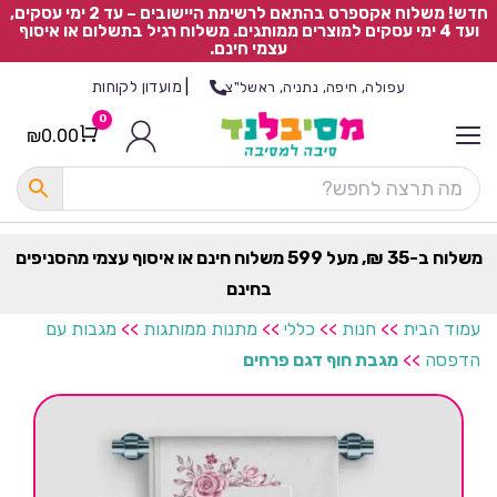
חדש! משלוח אקספרס בהתאם לרשימת היישובים – עד 2 ימי עסקים,
ועד 4 ימי עסקים למוצרים ממותגים. משלוח רגיל בתשלום או איסוף
עצמי חינם.
|
מועדון לקוחות
עפולה, חיפה, נתניה, ראשל"צ
0
₪
0.00
Cart
כ
ל
ה
ק
ט
משלוח ב-35 ₪, מעל 599 משלוח חינם או איסוף עצמי מהסניפים
ר
בחינם
ת
עמוד הבית
>>
חנות
>>
כללי
>>
מתנות ממותגות
>>
מגבות עם
הדפסה
>>
מגבת חוף דגם פרחים