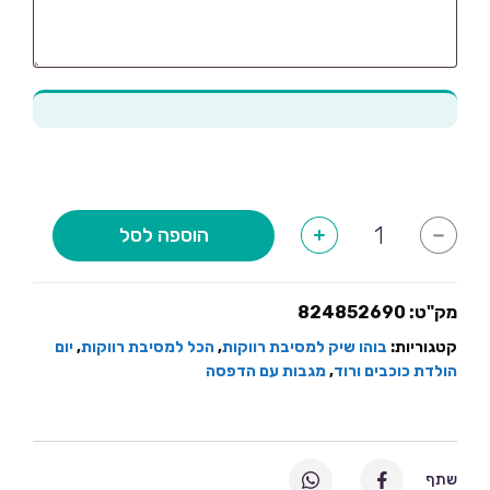
כמות
הוספה לסל
+
-
של
מגבת
חוף
דגם
פרחים
מק"ט:
824852690
קטגוריות:
בוהו שיק למסיבת רווקות
,
הכל למסיבת רווקות
,
יום
הולדת כוכבים ורוד
,
מגבות עם הדפסה
שתף