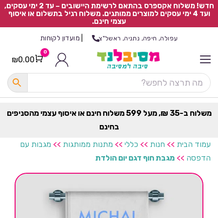
חדש! משלוח אקספרס בהתאם לרשימת היישובים – עד 2 ימי עסקים,
ועד 4 ימי עסקים למוצרים ממותגים. משלוח רגיל בתשלום או איסוף
עצמי חינם.
|
מועדון לקוחות
עפולה, חיפה, נתניה, ראשל"צ
0
₪
0.00
Cart
כ
ל
ה
ק
ט
משלוח ב-35 ₪, מעל 599 משלוח חינם או איסוף עצמי מהסניפים
ר
בחינם
ת
עמוד הבית
>>
חנות
>>
כללי
>>
מתנות ממותגות
>>
מגבות עם
הדפסה
>>
מגבת חוף דגם יום הולדת