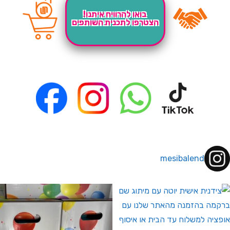
בואו להרוויח איתנו!
הצטרפו לתכנית השותפים
mesibalend
 לחברי מועדון ומצטרפים חדשים🤍