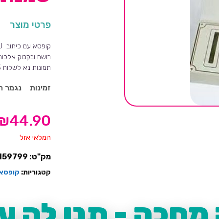
פרטי מוצר
רושה ובקבוק אלכוה
תמונות נא לשלוח 3 תמונות למייל mesibalend@gmail.com
זמינות
נגמר ה
₪
44.90
המלאי אזל
מק"ט:
159799
קטגוריות:
קופסאו
מחכה - תנו לה עו