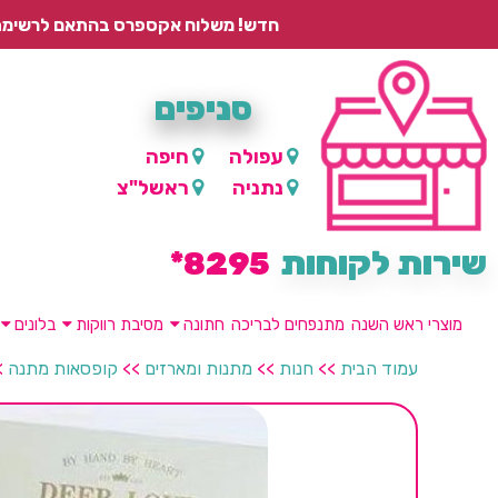
חדש! משלוח אקספרס בהתאם לרשימת היישובים – עד 2 ימי עסקים, ועד 4 ימי עסקים למוצרים ממותגים.
סניפים
עפולה
חיפה
נתניה
ראשל"צ
שירות לקוחות
8295*
מוצרי ראש השנה
מתנפחים לבריכה
חתונה
מסיבת רווקות
בלונים
עמוד הבית
>>
חנות
>>
מתנות ומארזים
>>
קופסאות מתנה
>