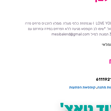
קופסא עם כיתוב I LOVE YOU שנפתחת כלפי מעלה. מומלץ להכניס פרחים פררו
ול. *שימו לב הקופסא מגיעה ללא הפרחים במידה ובחרתם עם
מלאי
611192
ת מתנה
,
קופסאת הפתעות
ד טאצ'