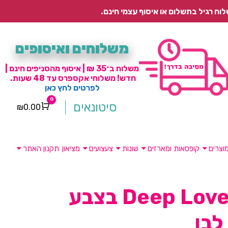
משלוחים ואיסופים
משלוח ב־35 ₪ | איסוף מהסניפים חינם |
חדש! משלוחי אקספרס עד 48 שעות.
לפרטים לחץ כאן
0
סיטונאים
₪
0.00
Cart
וצרים
קופסאות ומארזים
שונות
צעצועים
מציאון
תקנון האתר
מארז Deep Love בצבע
לבן