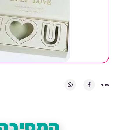
שתף
המסיבה 