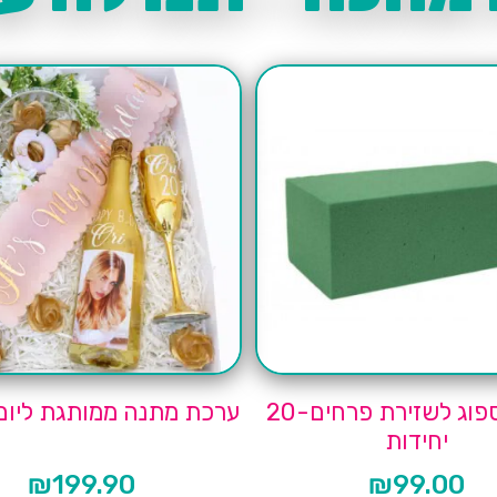
קרטון ספוג לשזירת פרחים-20
ערכת מתנה ממותגת ליום
יחידות
₪
199.90
₪
99.00