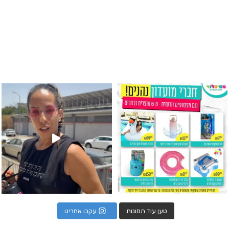
גילוי מין העובר רק במסיבלנד !! קיים
כוס נירוסטה ענקית שכול אחד צריך! קיימת באתר ובסני
המוצר הכי מבוקש ש
טען עוד תמונות
עקבו אחרינו