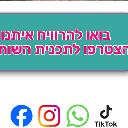
בואו להרוויח איתנו!
צטרפו לתכנית השות