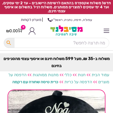
חדש! משלוח אקספרס בהתאם לרשימת היישובים – עד 2 ימי עסקים,
ועד 4 ימי עסקים למוצרים ממותגים. משלוח רגיל בתשלום או איסוף
עצמי חינם.
|
מועדון לקוחות
עפולה, חיפה, נתניה, ראשל"צ
0
₪
0.00
Cart
כ
ל
ה
ק
ט
משלוח ב-35 ₪, מעל 599 משלוח חינם או איסוף עצמי מהסניפים
ר
בחינם
ת
עמוד הבית
>>
חנות
>>
כללי
>>
מתנות ממותגות
>>
הדפסה על
מוצרים
>>
הדפסה על כריות
>>
כרית טיסה שחורה עם רקמה