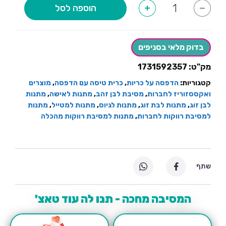
כמות
הוספה לסל
+
-
של
כרית
טיסה
שחורה
עם
בדוק מלאי בסניפים
רקמה
מק"ט:
1731592357
קטגוריות:
הדפסה על כריות
,
כרית טיסה עם הדפסה
,
מוצרים
ואקססזוריז לחברות
,
מסיבת לבן זהב
,
מתנות לאישה
,
מתנות
לבן זוג
,
מתנות לבת זוג
,
מתנות לגיוס
,
מתנות למטייל
,
מתנות
למסיבת רווקות לחברות
,
מתנות למסיבת רווקות מהכלה
שתף
המסיבה מחכה - תנו לה עוד טאצ'