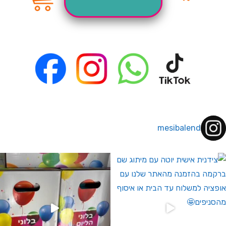
mesibalend
 לחברי מועדון ומצטרפים חדשים🤍