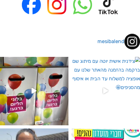
mesibalend
 לחברי מועדון ומצטרפים חדשים🤍
גילוי מין העובר רק במסיבלנד !! קיים