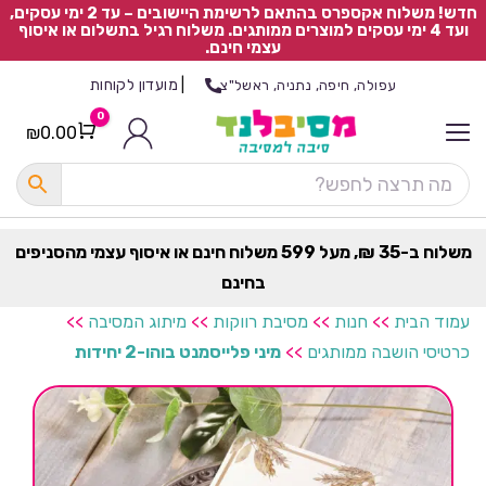
חדש! משלוח אקספרס בהתאם לרשימת היישובים – עד 2 ימי עסקים,
ועד 4 ימי עסקים למוצרים ממותגים. משלוח רגיל בתשלום או איסוף
עצמי חינם.
|
מועדון לקוחות
עפולה, חיפה, נתניה, ראשל"צ
0
₪
0.00
Cart
כ
ל
ה
ק
ט
משלוח ב-35 ₪, מעל 599 משלוח חינם או איסוף עצמי מהסניפים
ר
בחינם
ת
עמוד הבית
>>
חנות
>>
מסיבת רווקות
>>
מיתוג המסיבה
>>
כרטיסי הושבה ממותגים
>>
מיני פלייסמנט בוהו-2 יחידות