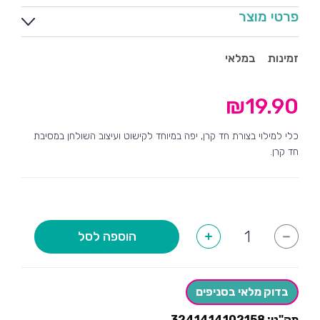
פרטי מוצר
זמינות
במלאי
₪
19.90
כלי למילוי בצורת חד קרן, יפה במיוחד לקישוט ועיצוב השולחן במסיבת
חד קרן.
כמות
הוספה לסל
+
-
של
כלי
למילוי
סוכריות
חד
בדוק מלאי בסניפים
קרן
ורוד-12
מק"ט:
3241414102158