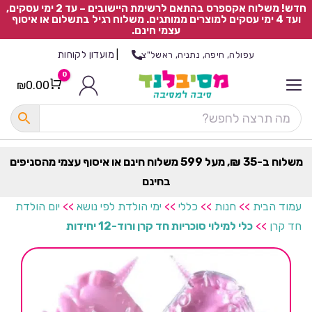
חדש! משלוח אקספרס בהתאם לרשימת היישובים – עד 2 ימי עסקים,
ועד 4 ימי עסקים למוצרים ממותגים. משלוח רגיל בתשלום או איסוף
עצמי חינם.
|
מועדון לקוחות
עפולה, חיפה, נתניה, ראשל"צ
0
₪
0.00
Cart
כ
ל
ה
ק
ט
משלוח ב-35 ₪, מעל 599 משלוח חינם או איסוף עצמי מהסניפים
ר
בחינם
ת
עמוד הבית
>>
חנות
>>
כללי
>>
ימי הולדת לפי נושא
>>
יום הולדת
חד קרן
>>
כלי למילוי סוכריות חד קרן ורוד-12 יחידות