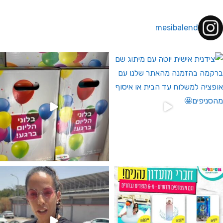
mesibalend
 לחברי מועדון ומצטרפים חדשים🤍
גילוי מין העובר רק במסיבלנד !! קיים