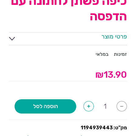
כיפה פשתן לחתונה עם
הדפסה
פרטי מוצר
זמינות
במלאי
₪
13.90
כמות
הוספה לסל
+
-
של
כיפה
פשתן
לחתונה
עם
מק"ט:
1194939443
הדפסה