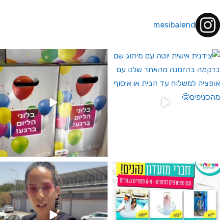
mesibalend
 לחברי מועדון ומצטרפים חדשים🤍
גילוי מין העובר רק במסיבלנד !! קיים