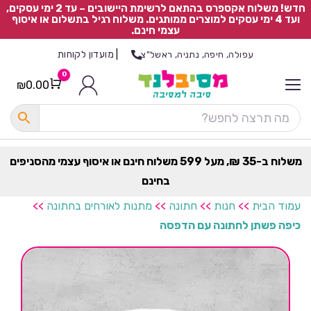
חדש! משלוח אקספרס בהתאם לרשימת היישובים – עד 2 ימי עסקים,
ועד 4 ימי עסקים למוצרים ממותגים. משלוח רגיל בתשלום או איסוף
עצמי חינם.
|
מועדון לקוחות
עפולה, חיפה, נתניה, ראשל"צ
0
₪
0.00
Cart
כ
ל
ה
ק
ט
משלוח ב-35 ₪, מעל 599 משלוח חינם או איסוף עצמי מהסניפים
ר
בחינם
ת
עמוד הבית
>>
חנות
>>
חתונה
>>
מתנות לאורחים בחתונה
>>
כיפה פשתן לחתונה עם הדפסה