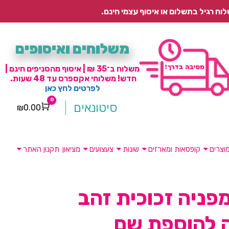
משלוחים ואיסופים
משלוח ב־35 ₪ | איסוף מהסניפים חינם |
חדש! משלוחי אקספרס עד 48 שעות.
לפרטים לחץ כאן
0
סיטונאים
₪
0.00
Cart
וצרים
קופסאות ומארזים
שונות
צעצועים
מציאון
תקנון האתר
פניה זכוכית זהב
 להוספת שם