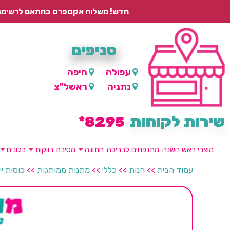
חדש! משלוח אקספרס בהתאם לרשימת היישובים – עד 2 ימי עסקים, ועד 4 ימי עסקים למוצרים ממותגים.
סניפים
עפולה
חיפה
נתניה
ראשל"צ
שירות לקוחות
8295*
מוצרי ראש השנה
מתנפחים לבריכה
חתונה
מסיבת רווקות
בלונים
עמוד הבית
>>
חנות
>>
כללי
>>
מתנות ממותגות
>>
כוסות יי