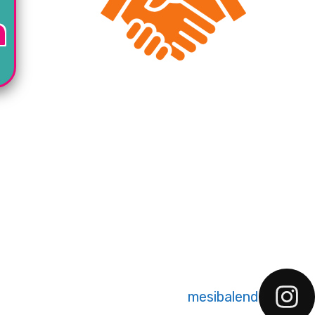
ה
mesibalend