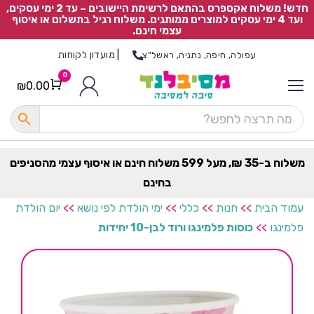
חדש! משלוח אקספרס בהתאם לרשימת היישובים – עד 2 ימי עסקים,
ועד 4 ימי עסקים למוצרים ממותגים. משלוח רגיל בתשלום או איסוף
עצמי חינם.
|
מועדון לקוחות
עפולה, חיפה, נתניה, ראשל"צ
0
₪
0.00
Cart
כ
ל
ה
ק
ט
משלוח ב-35 ₪, מעל 599 משלוח חינם או איסוף עצמי מהסניפים
ר
בחינם
ת
עמוד הבית
>>
חנות
>>
כללי
>>
ימי הולדת לפי נושא
>>
יום הולדת
פלמינגו
>>
כוסות פלמינגו ורוד לבן-10 יחידות