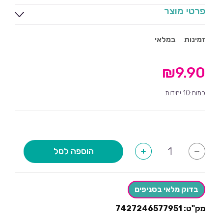
פרטי מוצר
זמינות
במלאי
₪
9.90
כמות:10 יחידות
כמות
הוספה לסל
+
-
של
כוסות
פלמינגו
ורוד
לבן-10
בדוק מלאי בסניפים
יחידות
מק"ט:
7427246577951