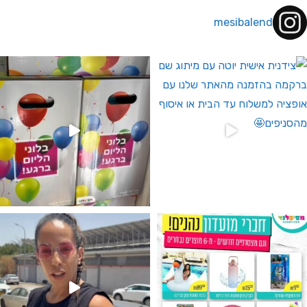
mesibalend
 לחברי מועדון ומצטרפים חדשים🤍
גילוי מין העובר רק במסיבלנד !! קיים