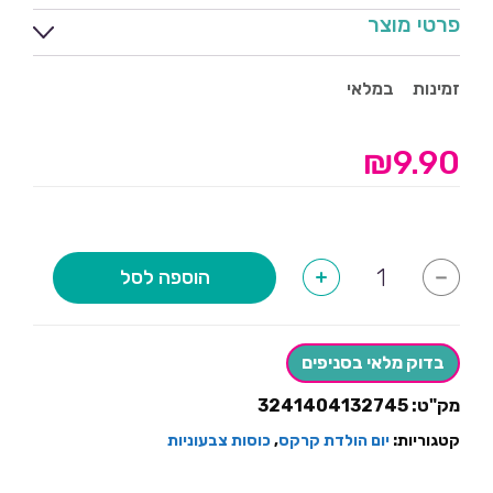
פרטי מוצר
זמינות
במלאי
₪
9.90
כמות
הוספה לסל
+
-
של
כוסות
נייר
קרקס
הטבעות
בדוק מלאי בסניפים
זהב
מק"ט:
3241404132745
קטגוריות:
יום הולדת קרקס
,
כוסות צבעוניות