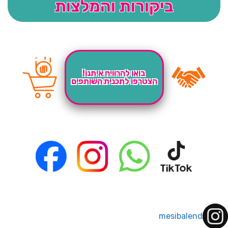
ביקורות והמלצות
בואו להרוויח איתנו!
הצטרפו לתכנית השותפים
mesibalend