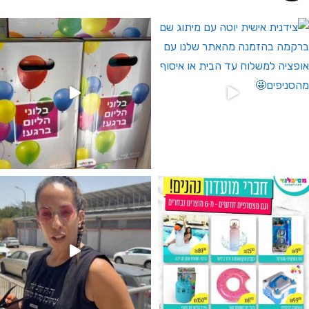
 לחברי מועדון ומצטרפים חדשים🤍
גילוי מין העובר רק במסיבלנד !! קיים