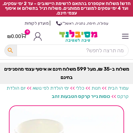
חדש! משלוח אקספרס בהתאם לרשימת היישובים – עד 2 ימי עסקים,
ועד 4 ימי עסקים למוצרים ממותגים. משלוח רגיל בתשלום או איסוף
עצמי חינם.
|
מועדון לקוחות
עפולה, חיפה, נתניה, ראשל"צ
0
₪
0.00
Cart
כ
ל
ה
ק
ט
משלוח ב-35 ₪, מעל 599 משלוח חינם או איסוף עצמי מהסניפים
ר
בחינם
ת
עמוד הבית
>>
חנות
>>
כללי
>>
ימי הולדת לפי נושא
>>
יום הולדת
קרקס
>>
כוסות נייר קרקס הטבעות זהב