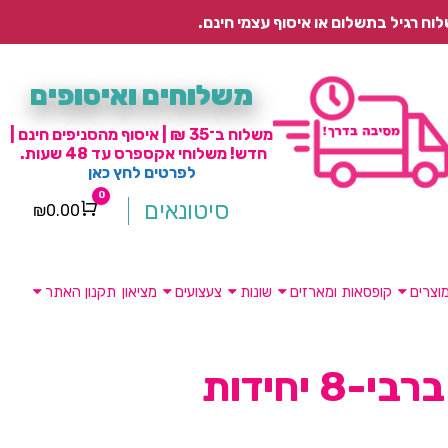
משלוחים ואיסופים
משלוח ב־35 ₪ | איסוף מהסניפים חינם |
חדש! משלוחי אקספרס עד 48 שעות.
לפרטים לחץ כאן
0
סיטונאים
₪
0.00
Cart
וצרים
קופסאות ומארזים
שונות
צעצועים
מציאון
תקנון האתר
-8 יחידות