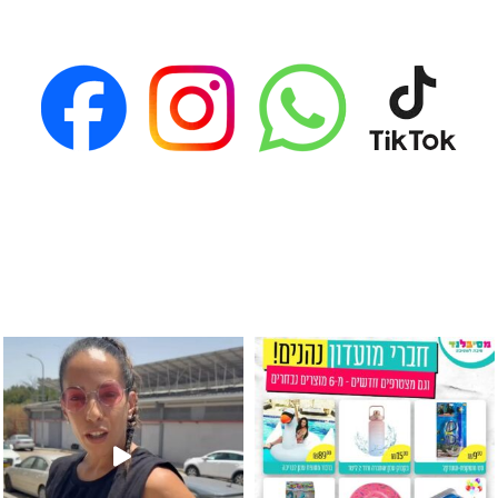
גילוי מין העובר רק במסיבלנד !! קיים
כוס נירוסטה ענקית שכול אחד צריך! קיימת באתר ובסני
המוצר הכי מבוקש ש