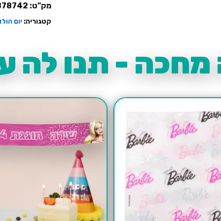
מק"ט:
878742
קטגוריה:
יום הול
מחכה - תנו לה עו