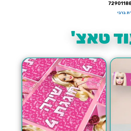
7290118
דת ברבי
ד טאצ'