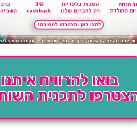
בואו להרוויח איתנו!
צטרפו לתכנית השות