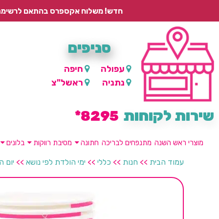
חדש! משלוח אקספרס בהתאם לרשימת היישובים – עד 2 ימי עסקים, ועד 4 ימי עסקים למוצרים ממותגים.
סניפים
עפולה
חיפה
נתניה
ראשל"צ
שירות לקוחות
8295*
מוצרי ראש השנה
מתנפחים לבריכה
חתונה
מסיבת רווקות
בלונים
עמוד הבית
>>
חנות
>>
כללי
>>
ימי הולדת לפי נושא
>>
יום ה