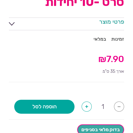
סרט -10 יחידות
פרטי מוצר
זמינות
במלאי
₪
7.90
אורך:35 ס"מ.
כמות
הוספה לסל
+
-
של
כרטיס
ברכות
בצורת
ליצן
בדוק מלאי בסניפים
למשלוחי