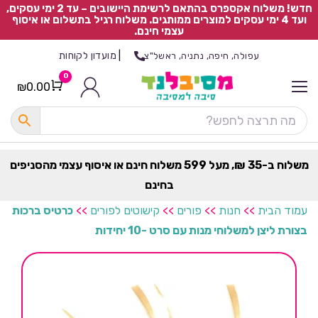
חדש! משלוח אקספרס בהתאם לרשימת היישובים – עד 2 ימי עסקים,
ועד 4 ימי עסקים למוצרים ממותגים. משלוח רגיל בתשלום או איסוף
עצמי חינם.
|
מועדון לקוחות
עפולה, חיפה, נתניה, ראשל"צ
0
₪
0.00
Cart
כ
ל
ה
ק
ט
משלוח ב-35 ₪, מעל 599 משלוח חינם או איסוף עצמי מהסניפים
ר
בחינם
ת
עמוד הבית
>>
חנות
>>
פורים
>>
קישוטים לפורים
>>
כרטיס ברכות
בצורת ליצן למשלוחי מנות עם סרט -10 יחידות