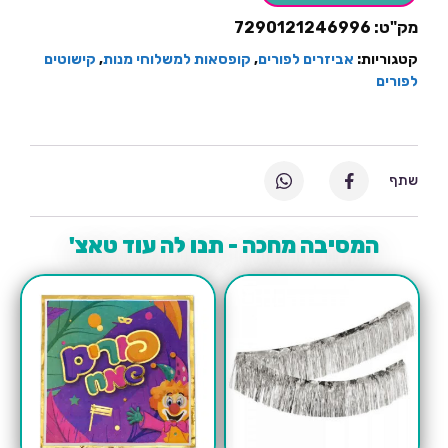
מנות
מק"ט:
7290121246996
עם
סרט
-10
קטגוריות:
אביזרים לפורים
,
קופסאות למשלוחי מנות
,
קישוטים
יחידות
לפורים
שתף
המסיבה מחכה - תנו לה עוד טאצ'