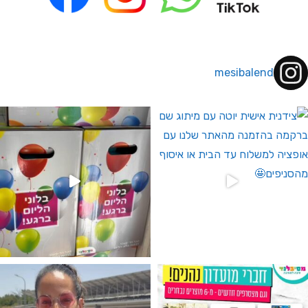
mesibalend
 לחברי מועדון ומצטרפים חדשים🤍
גילוי מין העובר רק במסיבלנד !! קיים