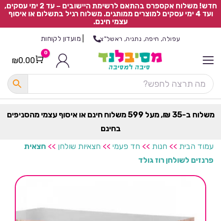
חדש! משלוח אקספרס בהתאם לרשימת היישובים – עד 2 ימי עסקים,
ועד 4 ימי עסקים למוצרים ממותגים. משלוח רגיל בתשלום או איסוף
עצמי חינם.
|
מועדון לקוחות
עפולה, חיפה, נתניה, ראשל"צ
0
₪
0.00
Cart
כ
ל
ה
ק
ט
משלוח ב-35 ₪, מעל 599 משלוח חינם או איסוף עצמי מהסניפים
ר
בחינם
ת
עמוד הבית
>>
חנות
>>
חד פעמי
>>
חצאיות שולחן
>>
חצאית
פרנזים לשולחן רוז גולד