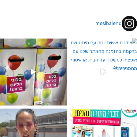
mesibalend
 לחברי מועדון ומצטרפים חדשים🤍
גילוי מין העובר רק במסיבלנד !! קיים