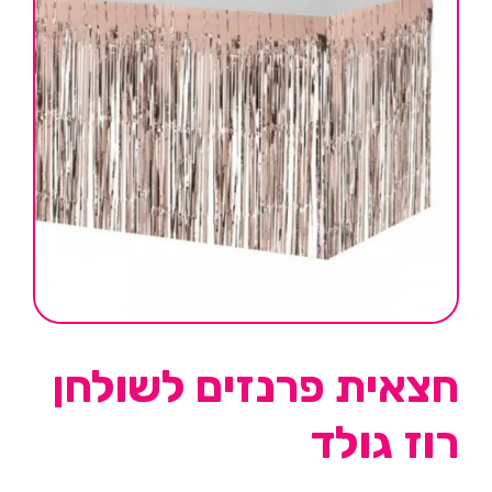
חצאית פרנזים לשולחן
רוז גולד