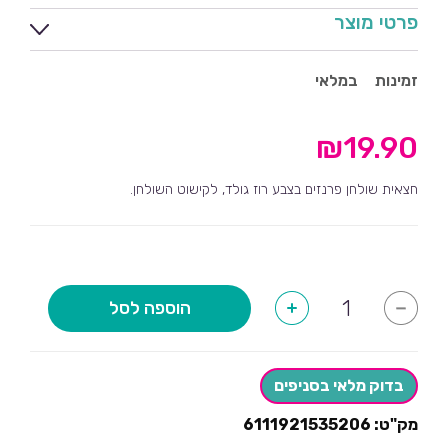
פרטי מוצר
זמינות
במלאי
₪
19.90
חצאית שולחן פרנזים בצבע רוז גולד, לקישוט השולחן.
כמות
הוספה לסל
+
-
של
חצאית
פרנזים
לשולחן
רוז
בדוק מלאי בסניפים
גולד
מק"ט:
6111921535206