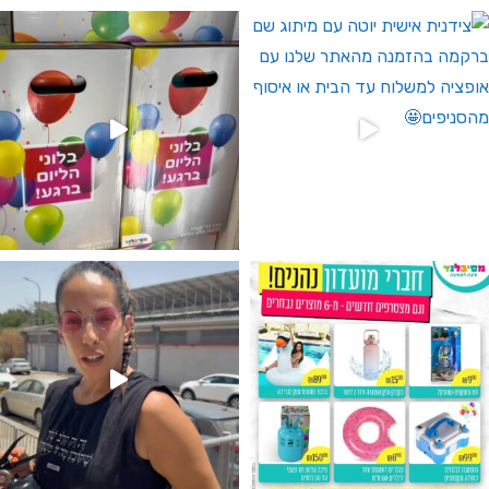
 לחברי מועדון ומצטרפים חדשים🤍
גילוי מין העובר רק במסיבלנד !! קיים