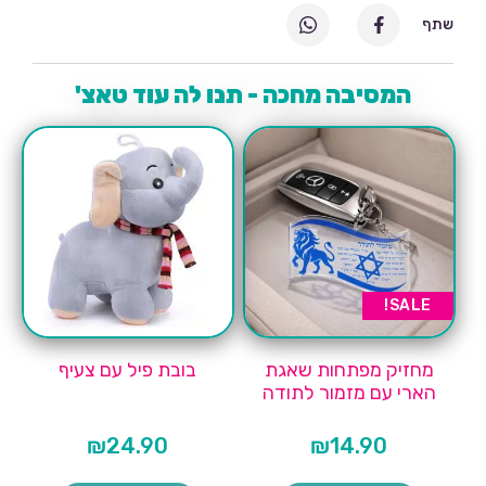
שתף
המסיבה מחכה - תנו לה עוד טאצ'
SALE!
מחזיק מפתחות שאגת
בובת פיל עם צעיף
הארי עם מזמור לתודה
₪
24.90
₪
14.90