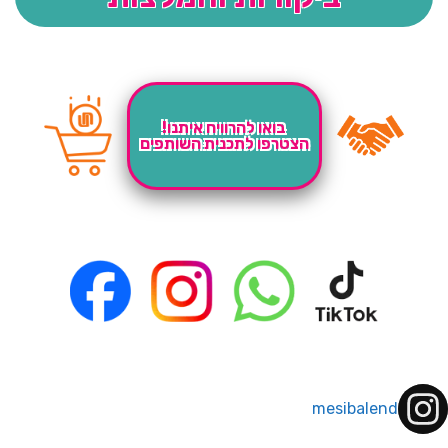
בואו להרוויח איתנו!
הצטרפו לתכנית השותפים
mesibalend