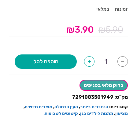
זמינות
במלאי
₪
3.90
₪
5.90
המחיר
המחיר
המקורי
הנוכחי
היה:
הוא:
₪3.90.
₪5.90.
כמות
הוספה לסל
+
-
של
חץ
וקשת
בדוק מלאי בסניפים
מק"ט:
7291083501949
קטגוריות:
הנמכרים ביותר
,
העין הכחולה
,
מוצרים חדשים
,
מציאון
,
מתנות לילדים בגן
,
קישוטים לשבועות