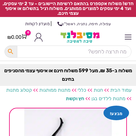
חדש! משלוח אקספרס בהתאם לרשימת היישובים – עד 2 ימי עסקים,
ועד 4 ימי עסקים למוצרים ממותגים. משלוח רגיל בתשלום או איסוף
עצמי חינם.
|
מועדון לקוחות
עפולה, חיפה, נתניה, ראשל"צ
0
₪
0.00
Cart
כ
ל
ה
ק
ט
משלוח ב-35 ₪, מעל 599 משלוח חינם או איסוף עצמי מהסניפים
ר
בחינם
ת
עמוד הבית
>>
חנות
>>
כללי
>>
מתנות ממותגות
>>
קטלוג מתנות
>>
מתנות לילדים בגן
>>
חץ וקשת
מבצע!