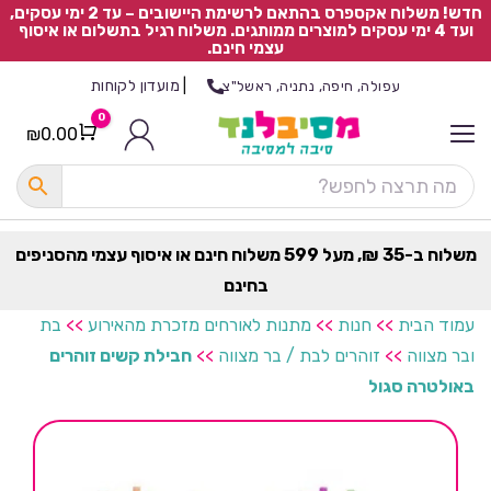
חדש! משלוח אקספרס בהתאם לרשימת היישובים – עד 2 ימי עסקים,
ועד 4 ימי עסקים למוצרים ממותגים. משלוח רגיל בתשלום או איסוף
עצמי חינם.
|
מועדון לקוחות
עפולה, חיפה, נתניה, ראשל"צ
0
₪
0.00
Cart
כ
ל
ה
ק
ט
משלוח ב-35 ₪, מעל 599 משלוח חינם או איסוף עצמי מהסניפים
ר
בחינם
ת
עמוד הבית
>>
חנות
>>
מתנות לאורחים מזכרת מהאירוע
>>
בת
ובר מצווה
>>
זוהרים לבת / בר מצווה
>>
חבילת קשים זוהרים
באולטרה סגול