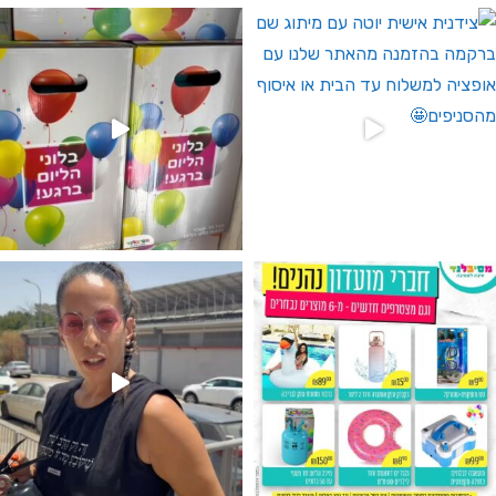
 לחברי מועדון ומצטרפים חדשים🤍
גילוי מין העובר רק במסיבלנד !! קיים