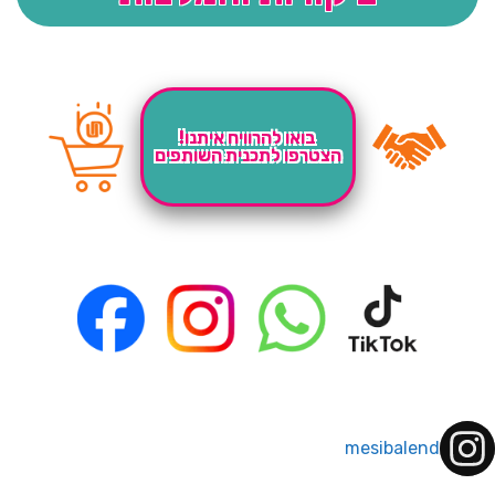
בואו להרוויח איתנו!
הצטרפו לתכנית השותפים
mesibalend