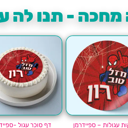
מחכה - תנו לה עו
ת עגולות – ספיידרמן
דף סוכר עגול -ספייד