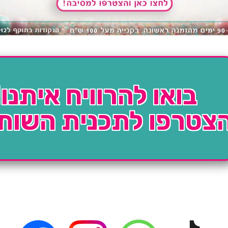
בואו להרוויח איתנו!
צטרפו לתכנית השות