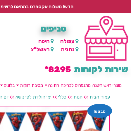
חדש! משלוח אקספרס בהתאם לרשימת היישובים – עד 2 ימי עסקים, ועד 4 ימי עסקים למוצרים ממותגים.
סניפים
עפולה
חיפה
נתניה
ראשל"צ
שירות לקוחות
8295*
מוצרי ראש השנה
מתנפחים לבריכה
חתונה
מסיבת רווקות
בלונים
עמוד הבית
>>
חנות
>>
כללי
>>
ימי הולדת לפי נושא
>>
יום ה
מבצע!