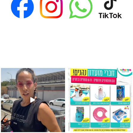
גילוי מין העובר רק במסיבלנד !! קיים
כוס נירוסטה ענקית שכול אחד צריך! קיימת באתר ובסני
המוצר הכי מבוקש ש