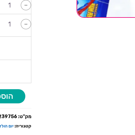
-
-
המחיר
המחיר
המקורי
הנוכחי
היה:
הוא:
₪14.90.
₪24.90.
הוספ
מק"ט:
239756
קטגוריה:
יום הול