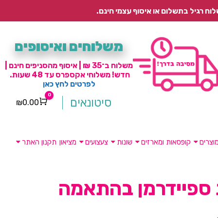
משלוחים ואיסופים
משלוח ב־35 ₪ | איסוף מהסניפים חינם |
חדש! משלוחי אקספרס עד 48 שעות.
לפרטים לחץ כאן
0
סיטונאים
₪
0.00
Cart
וצרים
קופסאות ומארזים
שונות
צעצועים
מציאון
תקנון האתר
ספיידרמן בהתאמה