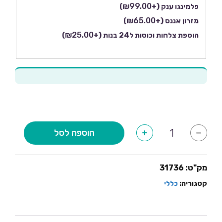
₪
99.00
פלמינגו ענק
(+
)
₪
65.00
מזרון אננס
(+
)
₪
25.00
הוספת צלחות וכוסות ל24 בנות
(+
)
כמות
הוספה לסל
+
-
של
חבילת
מסיבת
קיץ
למסיבת
מק"ט:
31736
רווקות
קטגוריה:
כללי