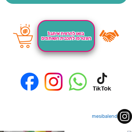
בואו להרוויח איתנו!
הצטרפו לתכנית השותפים
mesibalend
 לחברי מועדון ומצטרפים חדשים🤍