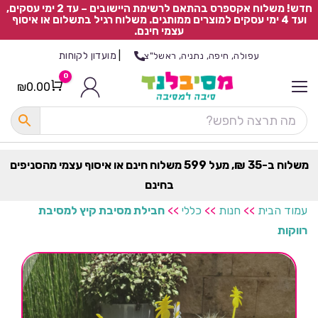
חדש! משלוח אקספרס בהתאם לרשימת היישובים – עד 2 ימי עסקים,
ועד 4 ימי עסקים למוצרים ממותגים. משלוח רגיל בתשלום או איסוף
עצמי חינם.
|
מועדון לקוחות
עפולה, חיפה, נתניה, ראשל"צ
0
₪
0.00
Cart
כ
ל
ה
ק
ט
משלוח ב-35 ₪, מעל 599 משלוח חינם או איסוף עצמי מהסניפים
ר
בחינם
ת
עמוד הבית
>>
חנות
>>
כללי
>>
חבילת מסיבת קיץ למסיבת
רווקות