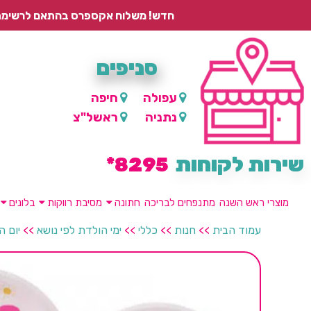
חדש! משלוח אקספרס בהתאם לרשימת היישובים – עד 2 ימי עסקים, ועד 4 ימי עסקים למוצרים ממותגים.
סניפים
עפולה
חיפה
נתניה
ראשל"צ
שירות לקוחות
8295*
מוצרי ראש השנה
מתנפחים לבריכה
חתונה
מסיבת רווקות
בלונים
עמוד הבית
>>
חנות
>>
כללי
>>
ימי הולדת לפי נושא
>>
יום ה