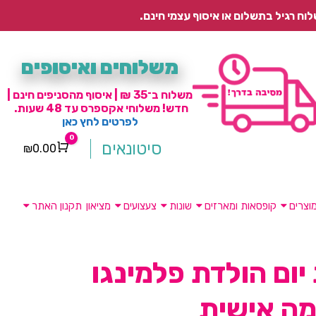
משלוחים ואיסופים
משלוח ב־35 ₪ | איסוף מהסניפים חינם |
חדש! משלוחי אקספרס עד 48 שעות.
לפרטים לחץ כאן
0
סיטונאים
₪
0.00
Cart
וצרים
קופסאות ומארזים
שונות
צעצועים
מציאון
תקנון האתר
יום הולדת פלמינגו
ה אישית