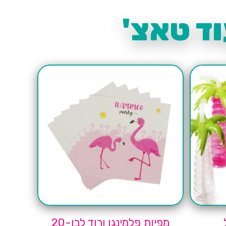
ד טאצ'
מפיות פלמינגו ורוד לבן-20