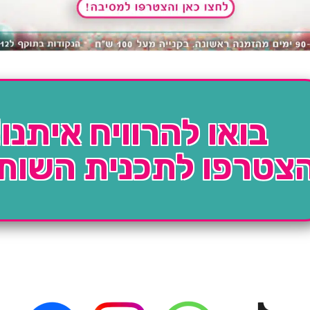
בואו להרוויח איתנו!
צטרפו לתכנית השות