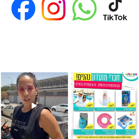
גילוי מין העובר רק במסיבלנד !! קיים
כוס נירוסטה ענקית שכול אחד צריך! קיימת באתר ובסני
המוצר הכי מבוקש ש