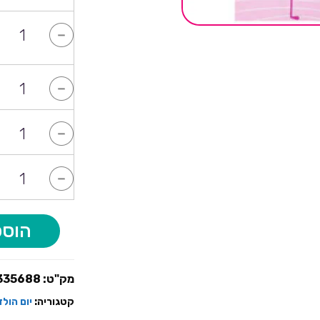
-
-
-
-
הוספ
מק"ט:
335688
קטגוריה:
יום הול