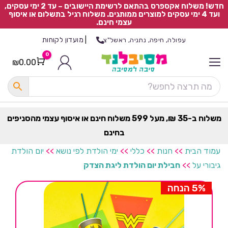
חדש! משלוח אקספרס בהתאם לרשימת היישובים – עד 2 ימי עסקים,
ועד 4 ימי עסקים למוצרים ממותגים. משלוח רגיל בתשלום או איסוף
עצמי חינם.
|
מועדון לקוחות
עפולה, חיפה, נתניה, ראשל"צ
0
₪
0.00
Cart
כ
ל
ה
ק
ט
משלוח ב-35 ₪, מעל 599 משלוח חינם או איסוף עצמי מהסניפים
ר
בחינם
ת
עמוד הבית
>>
חנות
>>
כללי
>>
ימי הולדת לפי נושא
>>
יום הולדת
גיבורי על
>>
חבילת יום הולדת ליגת הצדק
5% הנחה