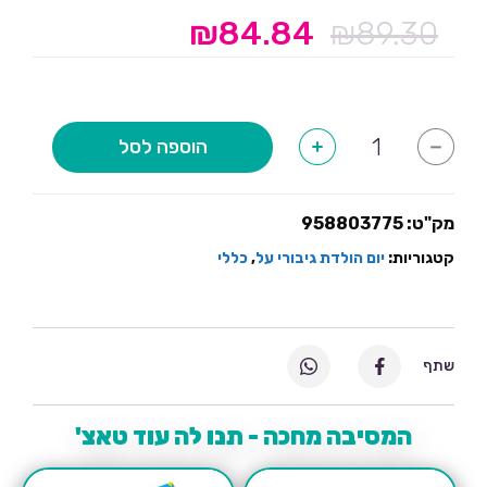
₪
84.84
₪
89.30
המחיר
המחיר
המקורי
הנוכחי
היה:
הוא:
₪84.84.
₪89.30.
כמות
הוספה לסל
+
-
של
חבילת
יום
הולדת
ליגת
מק"ט:
958803775
הצדק
קטגוריות:
יום הולדת גיבורי על
,
כללי
שתף
המסיבה מחכה - תנו לה עוד טאצ'