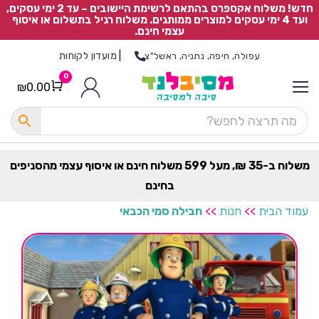
חדש! משלוח אקספרס בהתאם לרשימת היישובים – עד 2 ימי עסקים,
ועד 4 ימי עסקים למוצרים ממותגים. משלוח רגיל בתשלום או איסוף
עצמי חינם.
|
מועדון לקוחות
עפולה, חיפה, נתניה, ראשל"צ
0
₪
0.00
Cart
כ
ל
ה
ק
ט
משלוח ב-35 ₪, מעל 599 משלוח חינם או איסוף עצמי מהסניפים
ר
בחינם
ת
עמוד הבית
>>
חנות
>>
חבילה סמי הכבאי