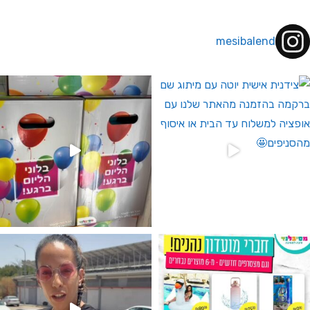
mesibalend
 לחברי מועדון ומצטרפים חדשים🤍
גילוי מין העובר רק במסיבלנד !! קיים