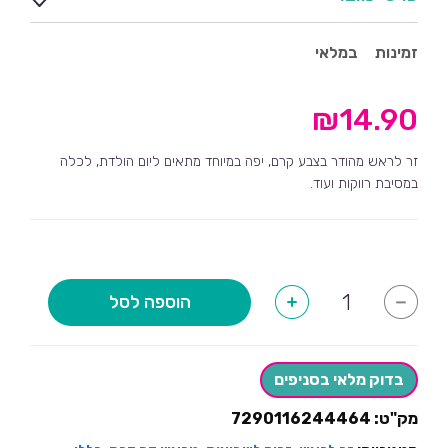
זמינות
במלאי
₪
14.90
זר לראש מהודר בצבע קרם, יפה במיוחד מתאים ליום הולדת, לכלה
במסיבת רווקות ועוד.
כמות
הוספה לסל
+
-
של
זר
לראש
פרחים
ורוד
בדוק מלאי בסניפים
אפרסק
מק"ט:
7290116244464