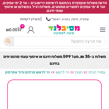
חדש! משלוח אקספרס בהתאם לרשימת היישובים – עד 2 ימי עסקים,
ועד 4 ימי עסקים למוצרים ממותגים. משלוח רגיל בתשלום או איסוף
עצמי חינם.
|
מועדון לקוחות
עפולה, חיפה, נתניה, ראשל"צ
0
₪
0.00
Cart
כ
ל
ה
ק
ט
משלוח ב-35 ₪, מעל 599 משלוח חינם או איסוף עצמי מהסניפים
ר
בחינם
ת
עמוד הבית
>>
חנות
>>
זר לראש
>>
זר לראש פרחים ורוד אפרסק