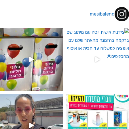
mesibalend
 לחברי מועדון ומצטרפים חדשים🤍
גילוי מין העובר רק במסיבלנד !! קיים