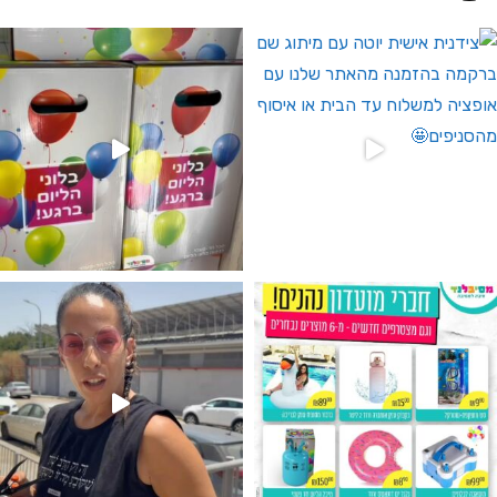
 לחברי מועדון ומצטרפים חדשים🤍
גילוי מין העובר רק במסיבלנד !! קיים