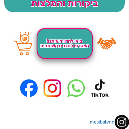
ביקורות והמלצות
בואו להרוויח איתנו!
הצטרפו לתכנית השותפים
mesibalend