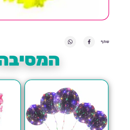
שתף
המסיבה 