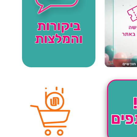
ביקורות
והמלצות
פים