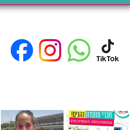
גילוי מין העובר רק במסיבלנד !! קיים
כוס נירוסטה ענקית שכול אחד צריך! קיימת באתר ובסני
המוצר הכי מבוקש ש