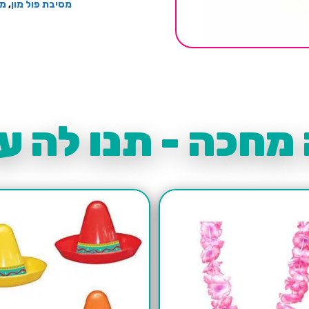
מסיבת פול מון
,
מס
מחכה - תנו לה עו