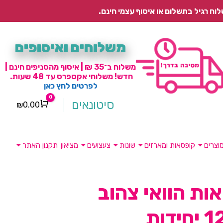
משלוחים ואיסופים
משלוח ב־35 ₪ | איסוף מהסניפים חינם |
חדש! משלוחי אקספרס עד 48 שעות.
לפרטים לחץ כאן
0
סיטונאים
₪
0.00
Cart
וצרים
קופסאות ומארזים
שונות
צעצועים
מציאון
תקנון האתר
ת הוואי צהוב