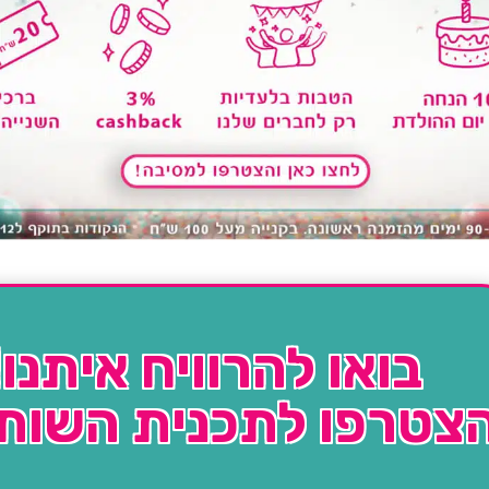
בואו להרוויח איתנו!
צטרפו לתכנית השות