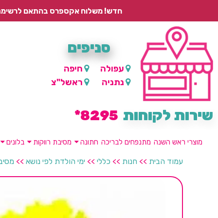
חדש! משלוח אקספרס בהתאם לרשימת היישובים – עד 2 ימי עסקים, ועד 4 ימי עסקים למוצרים ממותגים.
סניפים
עפולה
חיפה
נתניה
ראשל"צ
שירות לקוחות
8295*
מוצרי ראש השנה
מתנפחים לבריכה
חתונה
מסיבת רווקות
בלונים
עמוד הבית
>>
חנות
>>
כללי
>>
ימי הולדת לפי נושא
>>
מסיבת