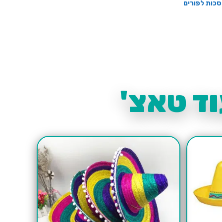
כות לפורים
ד טאצ'