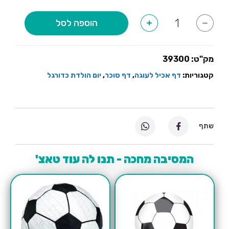
לרשום
על
כמות
הוספה לסל
+
-
של
התמונה
דף
סוכר
עגול
-
מק"ט:
39300
כדורגל
קטגוריות:
דף אכיל לעוגה
,
דף סוכר
,
יום הולדת כדורגל
שתף
המסיבה מחכה - תנו לה עוד טאצ'