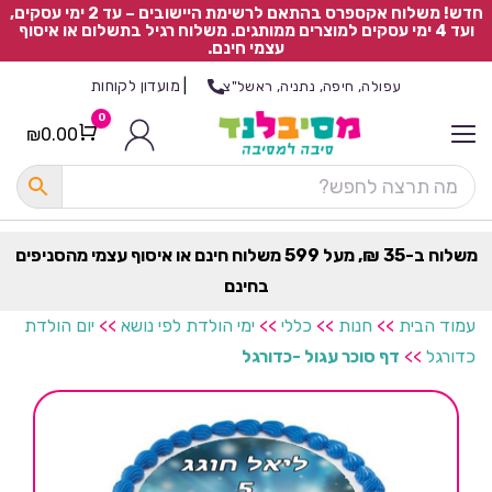
חדש! משלוח אקספרס בהתאם לרשימת היישובים – עד 2 ימי עסקים,
ועד 4 ימי עסקים למוצרים ממותגים. משלוח רגיל בתשלום או איסוף
עצמי חינם.
|
מועדון לקוחות
עפולה, חיפה, נתניה, ראשל"צ
0
₪
0.00
Cart
כ
ל
ה
ק
ט
משלוח ב-35 ₪, מעל 599 משלוח חינם או איסוף עצמי מהסניפים
ר
בחינם
ת
עמוד הבית
>>
חנות
>>
כללי
>>
ימי הולדת לפי נושא
>>
יום הולדת
כדורגל
>>
דף סוכר עגול -כדורגל