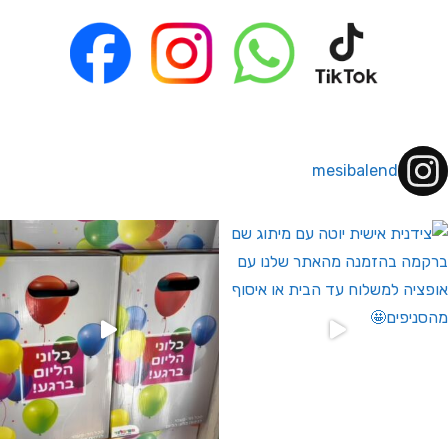
mesibalend
 לחברי מועדון ומצטרפים חדשים🤍