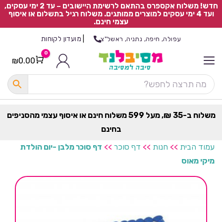
חדש! משלוח אקספרס בהתאם לרשימת היישובים – עד 2 ימי עסקים,
ועד 4 ימי עסקים למוצרים ממותגים. משלוח רגיל בתשלום או איסוף
עצמי חינם.
|
מועדון לקוחות
עפולה, חיפה, נתניה, ראשל"צ
0
₪
0.00
Cart
כ
ל
ה
ק
ט
משלוח ב-35 ₪, מעל 599 משלוח חינם או איסוף עצמי מהסניפים
ר
בחינם
ת
עמוד הבית
>>
חנות
>>
דף סוכר
>>
דף סוכר מלבן -יום הולדת
מיקי מאוס