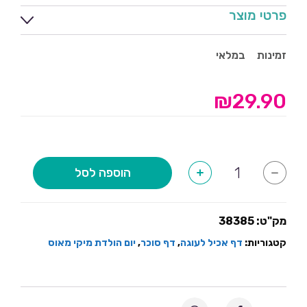
פרטי מוצר
זמינות
במלאי
₪
29.90
כמות
הוספה לסל
+
-
של
דף
סוכר
מלבן
-
מק"ט:
38385
יום
הולדת
קטגוריות:
דף אכיל לעוגה
,
דף סוכר
,
יום הולדת מיקי מאוס
מיקי
מאוס