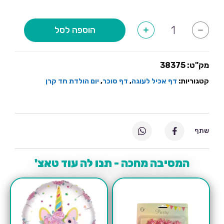
לרשום
על
כמות
הוספה לסל
+
-
של
התמונה
דף
סוכר
מלבן
-
מק"ט:
38375
חד
קרן
קטגוריות:
דף אכיל לעוגה
,
דף סוכר
,
יום הולדת חד קרן
קסום
שתף
המסיבה מחכה - תנו לה עוד טאצ'