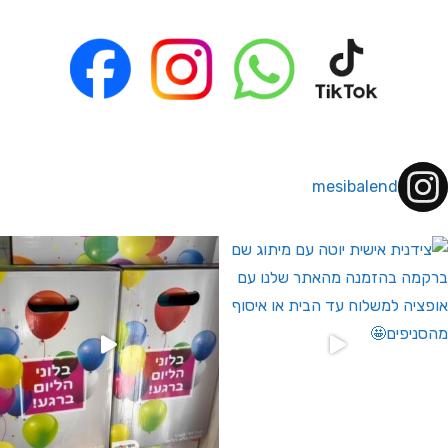
mesibalend
 לחברי מועדון ומצטרפים חדשים🤍