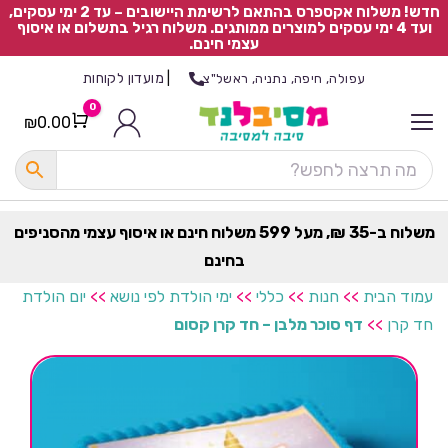
חדש! משלוח אקספרס בהתאם לרשימת היישובים – עד 2 ימי עסקים,
ועד 4 ימי עסקים למוצרים ממותגים. משלוח רגיל בתשלום או איסוף
עצמי חינם.
|
מועדון לקוחות
עפולה, חיפה, נתניה, ראשל"צ
0
₪
0.00
Cart
כ
ל
ה
ק
ט
משלוח ב-35 ₪, מעל 599 משלוח חינם או איסוף עצמי מהסניפים
ר
בחינם
ת
עמוד הבית
>>
חנות
>>
כללי
>>
ימי הולדת לפי נושא
>>
יום הולדת
חד קרן
>>
דף סוכר מלבן – חד קרן קסום