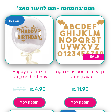
המסיבה מחכה - תנו לה עוד טאצ'
מבצע!
SALE!
דף אותיות ומספרים מדבקה
דף מדבקה Happy
באנגלית זהב
birthday -צבע זהב
המחיר
המחיר
₪
9.90
₪
4.90
₪
11.90
הנוכחי
המקורי
הוא:
היה:
₪9.90.
₪4.90.
הוספה לסל
הוספה לסל