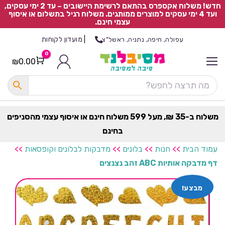
חדש! משלוח אקספרס בהתאם לרשימת היישובים – עד 2 ימי עסקים,
ועד 4 ימי עסקים למוצרים ממותגים. משלוח רגיל בתשלום או איסוף
עצמי חינם.
|
מועדון לקוחות
עפולה, חיפה, נתניה, ראשל"צ
0
₪
0.00
Cart
כ
ל
ה
ק
ט
משלוח ב-35 ₪, מעל 599 משלוח חינם או איסוף עצמי מהסניפים
ר
בחינם
ת
עמוד הבית
>>
חנות
>>
בלונים
>>
מדבקות לבלונים וקופסאות
>>
דף מדבקה אותיות ABC זהב נצנצים
מבצע!