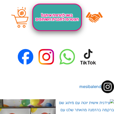
בואו להרוויח איתנו!
הצטרפו לתכנית השותפים
mesibalend
 לחברי מועדון ומצטרפים חדשים🤍