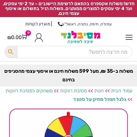
חדש! משלוח אקספרס בהתאם לרשימת היישובים – עד 2 ימי עסקים,
ועד 4 ימי עסקים למוצרים ממותגים. משלוח רגיל בתשלום או איסוף
עצמי חינם.
|
מועדון לקוחות
עפולה, חיפה, נתניה, ראשל"צ
0
₪
0.00
Cart
כ
ל
ה
ק
ט
משלוח ב-35 ₪, מעל 599 משלוח חינם או איסוף עצמי מהסניפים
ר
בחינם
ת
עמוד הבית
>>
חנות
>>
מסיבת רווקות
>>
משחקים למסיבת רווקות
>>
גלגל המזל מחיק על סטנד