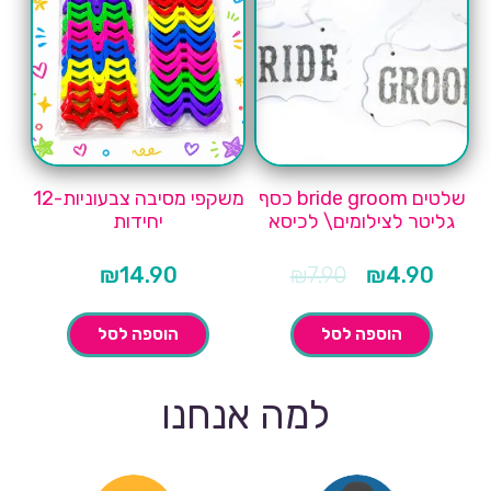
שלטים bride groom כסף
משקפי מסיבה צבעוניות-12
גליטר לצילומים\ לכיסא
יחידות
המחיר
המחיר
₪
14.90
₪
7.90
₪
4.90
הנוכחי
המקורי
הוא:
היה:
₪7.90.
₪4.90.
הוספה לסל
הוספה לסל
למה אנחנו