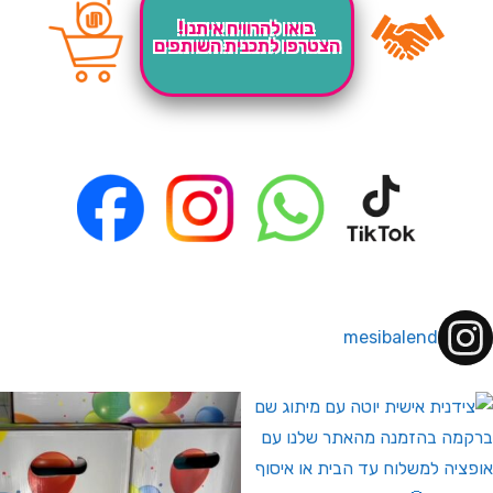
בואו להרוויח איתנו!
הצטרפו לתכנית השותפים
mesibalend
 לחברי מועדון ומצטרפים חדשים🤍