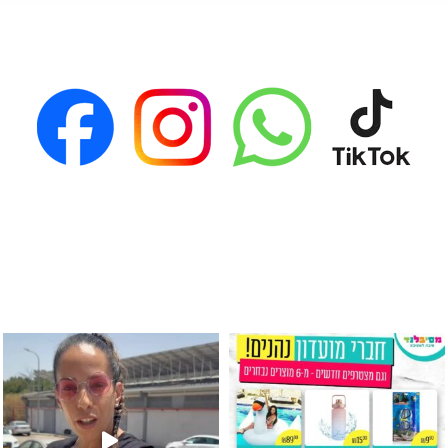
גילוי מין העובר רק במסיבלנד !! קיים
כוס נירוסטה ענקית שכול אחד צריך! קיימת באתר ובסני
המוצר הכי מבוקש ש