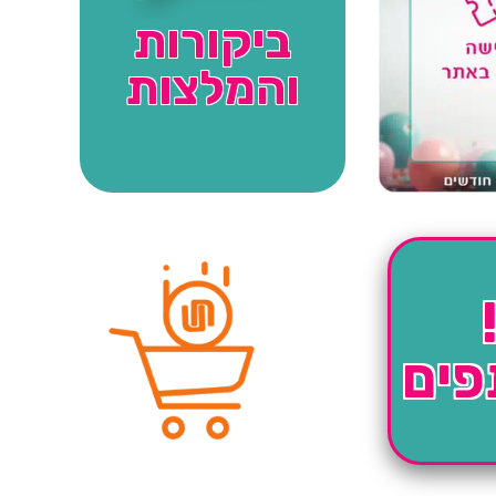
ביקורות
והמלצות
פים