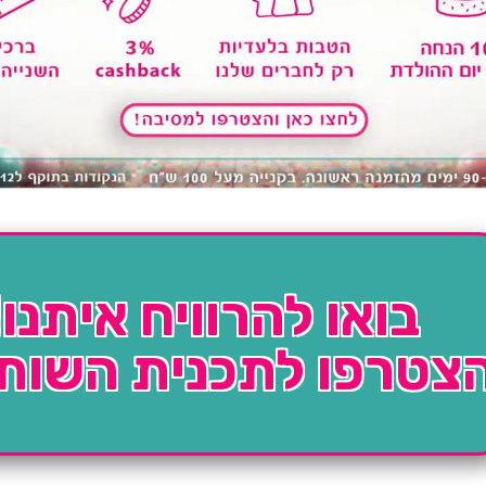
בואו להרוויח איתנו!
צטרפו לתכנית השות