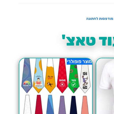
מודפסות לחתונה
ד טאצ'
מוצר פופולרי