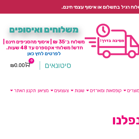
משלוחים ואיסופים
משלוח ב־35 ₪ | איסוף מהסניפים חינם |
חדש! משלוחי אקספרס עד 48 שעות.
לפרטים לחץ כאן
0
סיטונאים
₪
0.00
Cart
וצרים
קופסאות ומארזים
שונות
צעצועים
מציאון
תקנון האתר
פלנו