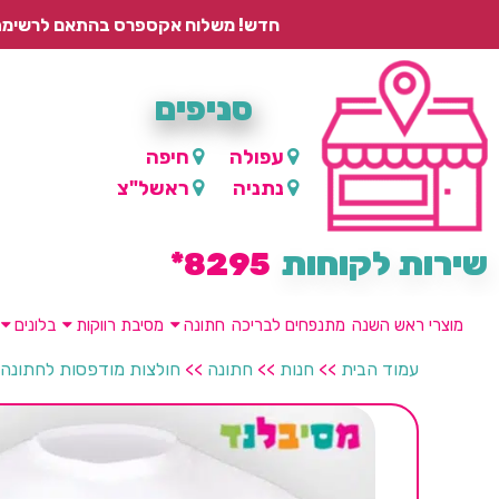
חדש! משלוח אקספרס בהתאם לרשימת היישובים – עד 2 ימי עסקים, ועד 4 ימי עסקים למוצרים ממותגים.
סניפים
עפולה
חיפה
נתניה
ראשל"צ
שירות לקוחות
8295*
מוצרי ראש השנה
מתנפחים לבריכה
חתונה
מסיבת רווקות
בלונים
עמוד הבית
>>
חנות
>>
חתונה
>>
חולצות מודפסות לחתונה