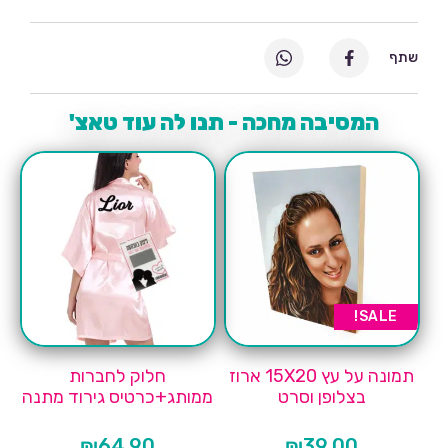
שתף
המסיבה מחכה - תנו לה עוד טאצ'
SALE!
תמונה על עץ 15X20 ארוז
חלוק לחברות
בצלופן וסרט
ממותג+כרטיס גירוד מתנה
₪
64.90
₪
39.00