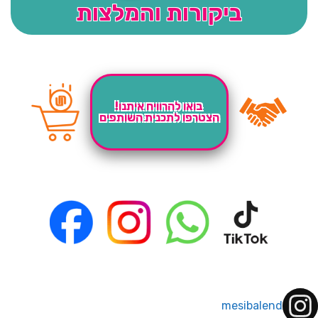
ביקורות והמלצות
בואו להרוויח איתנו!
הצטרפו לתכנית השותפים
mesibalend