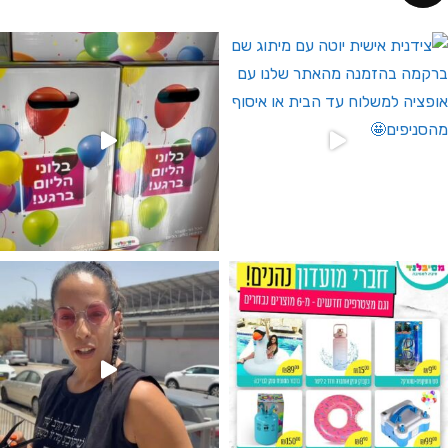
 לחברי מועדון ומצטרפים חדשים🤍
גילוי מין העובר רק במסיבלנד !! קיים