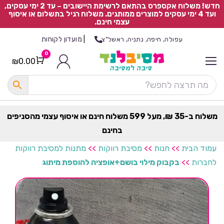
חדש! משלוח אקספרס בהתאם לרשימת היישובים – עד 2 ימי עסקים,
ועד 4 ימי עסקים למוצרים ממותגים. משלוח רגיל בתשלום או איסוף
עצמי חינם.
|
מועדון לקוחות
עפולה, חיפה, נתניה, ראשל"צ
0
₪
0.00
Cart
כ
ל
ה
ק
ט
משלוח ב-35 ₪, מעל 599 משלוח חינם או איסוף עצמי מהסניפים
ר
בחינם
ת
עמוד הבית
>>
חנות
>>
מסיבת רווקות
>>
מתנות למסיבת רווקות
לחברות
>>
בקבוק מילוי בושם+אופציה להוספת מיתוג