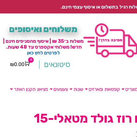
משלוחים ואיסופים
משלוח ב־35 ₪ | איסוף מהסניפים חינם |
חדש! משלוחי אקספרס עד 48 שעות.
לפרטים לחץ כאן
0
סיטונאים
₪
0.00
Cart
וצרים
קופסאות ומארזים
שונות
צעצועים
מציאון
תקנון האתר
בלונים רוז גולד מטאלי-15