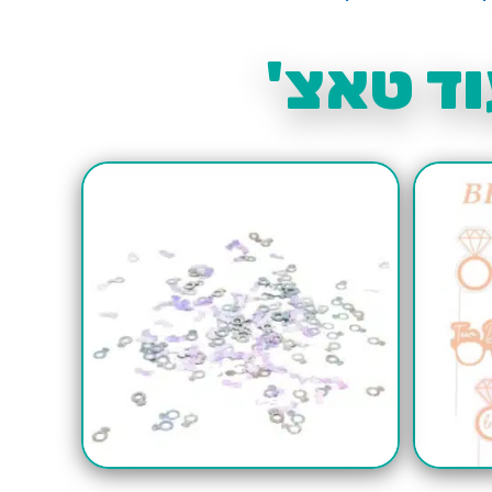
ד טאצ'