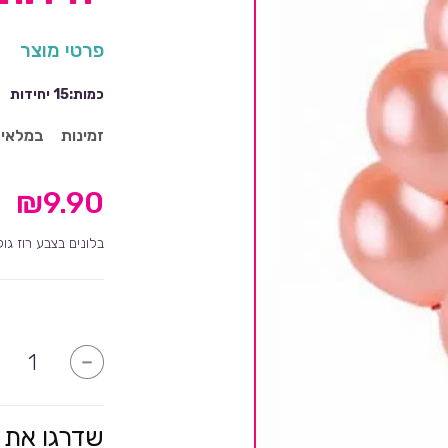
פרטי מוצר
כמות:15 יחידות
זמינות
במלאי
₪
9.90
בלונים בצבע רוז גו
כמות
-
של
בלונים
רוז
גולד
מטאלי-15
שדרגו את 
יחידות