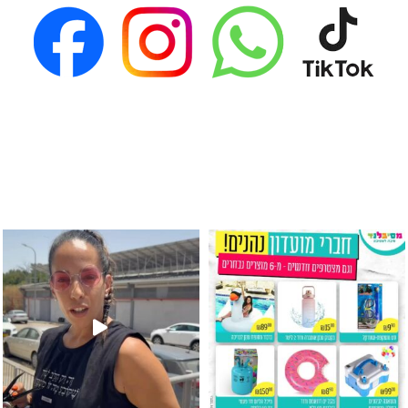
גילוי מין העובר רק במסיבלנד !! קיים
כוס נירוסטה ענקית שכול אחד צריך! קיימת באתר ובסני
המוצר הכי מבוקש ש