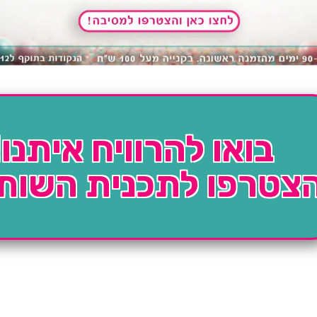
בואו להרוויח איתנו!
צטרפו לתכנית השות