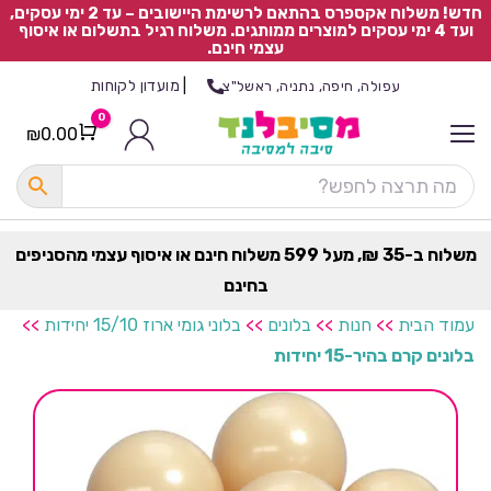
חדש! משלוח אקספרס בהתאם לרשימת היישובים – עד 2 ימי עסקים,
ועד 4 ימי עסקים למוצרים ממותגים. משלוח רגיל בתשלום או איסוף
עצמי חינם.
|
מועדון לקוחות
עפולה, חיפה, נתניה, ראשל"צ
0
₪
0.00
Cart
כ
ל
ה
ק
ט
משלוח ב-35 ₪, מעל 599 משלוח חינם או איסוף עצמי מהסניפים
ר
בחינם
ת
עמוד הבית
>>
חנות
>>
בלונים
>>
בלוני גומי ארוז 15/10 יחידות
>>
בלונים קרם בהיר-15 יחידות