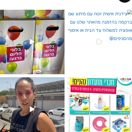
 לחברי מועדון ומצטרפים חדשים🤍
גילוי מין העובר רק במסיבלנד !! קיים