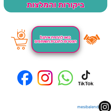
ביקורות והמלצות
בואו להרוויח איתנו!
הצטרפו לתכנית השותפים
mesibalend