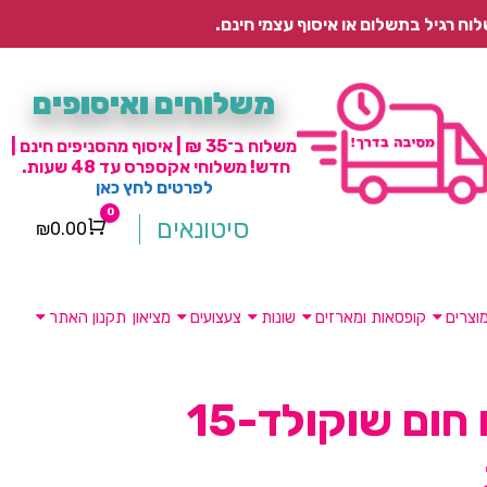
משלוחים ואיסופים
משלוח ב־35 ₪ | איסוף מהסניפים חינם |
חדש! משלוחי אקספרס עד 48 שעות.
לפרטים לחץ כאן
0
סיטונאים
₪
0.00
Cart
וצרים
קופסאות ומארזים
שונות
צעצועים
מציאון
תקנון האתר
בלונים חום שוקולד-15