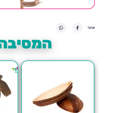
שתף
המסיבה 