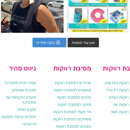
טען עוד תמונות
עקבו אחרינו
ת רווקות
מסיבת רווקות
ניווט מהיר
ווקות בוהו שיק
אביזרים למסיבת רווקות
עמוד הבית מסיבלנד
ווקות רוז גולד
קישוטים למסיבת רווקות
תוכנית שותפים
רווקות נועזת
בלונים למסיבת רווקות
מועדון הלקוחות של
מסיבלנד
ווקות יווני
מיתוג למסיבת רווקות
תקנון האתר
ווקות הוואי
חד פעמי למסיבת רווקות
החזרות וביטול הזמנות
משחקים למסיבת רווקות
מי אנחנו
כובעים למסיבת רווקות