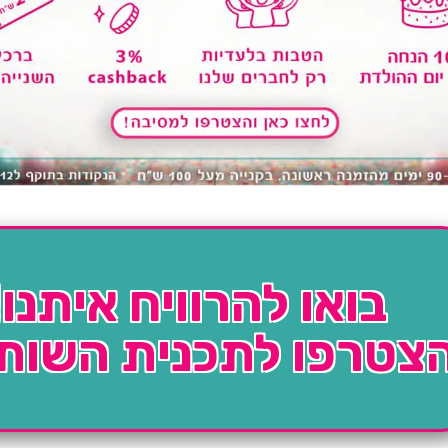
בואו להרוויח איתנו!
צטרפו לתכנית השות