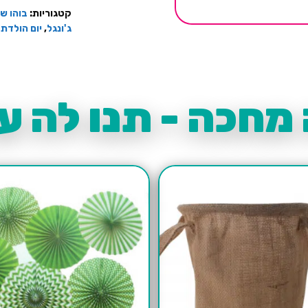
קטגוריות:
בוהו ש
ג'ונגל
,
יום הולדת
מחכה - תנו לה עו