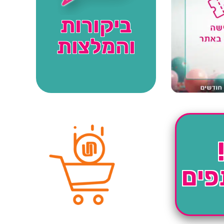
ביקורות
והמלצות
פים