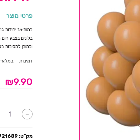
פרטי מוצר
כמות:15 יחידות גודל הבלונים:12'
בלונים בצבע חום ח
וכמובן למסיבות בסגנ
זמינות
במלאי
₪
9.90
כמות
-
של
בלונים
חום
שוקולד-15
יחידות
מק"ט:
721689