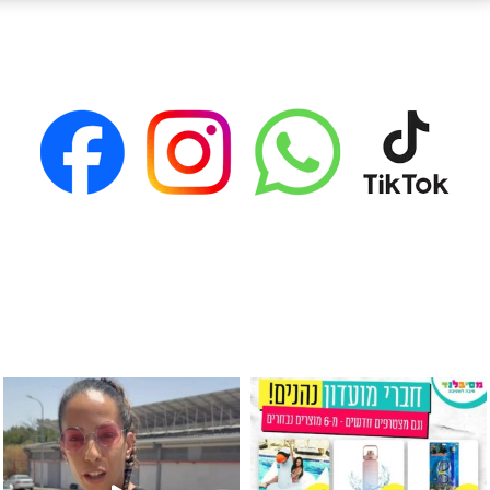
גילוי מין העובר רק במסיבלנד !! קיים
כוס נירוסטה ענקית שכול אחד צריך! קיימת באתר ובסני
המוצר הכי מבוקש ש