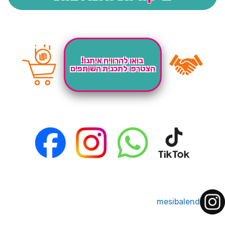
בואו להרוויח איתנו!
הצטרפו לתכנית השותפים
mesibalend