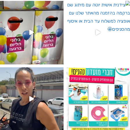
 לחברי מועדון ומצטרפים חדשים🤍
גילוי מין העובר רק במסיבלנד !! קיים