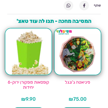
שתף
המסיבה מחכה - תנו לה עוד טאצ'
פיניאטה ג'ונגל
קופסאות פופקורן ירוק-6
יחידות
₪
9.90
₪
75.00