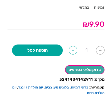
זמינות
במלאי
₪
9.90
כמות
הוספה לסל
+
-
של
בלון
ראש
ג׳ירפה
בדוק מלאי בסניפים
מק"ט:
3241404142911
קטגוריות:
בלוני דמיות
,
בלונים מעוצבים
,
יום הולדת ג'ונגל
,
יום
הולדת חיות