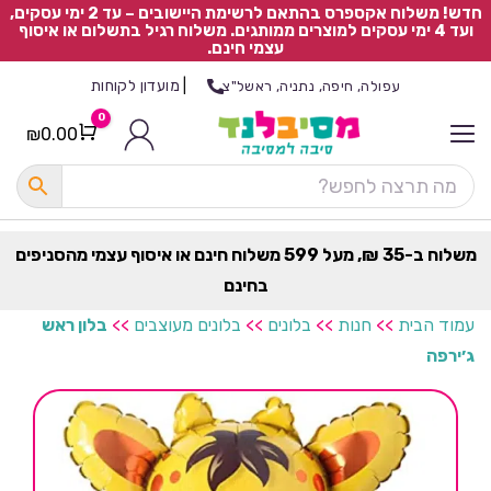
חדש! משלוח אקספרס בהתאם לרשימת היישובים – עד 2 ימי עסקים,
ועד 4 ימי עסקים למוצרים ממותגים. משלוח רגיל בתשלום או איסוף
עצמי חינם.
|
מועדון לקוחות
עפולה, חיפה, נתניה, ראשל"צ
0
₪
0.00
Cart
כ
ל
ה
ק
ט
משלוח ב-35 ₪, מעל 599 משלוח חינם או איסוף עצמי מהסניפים
ר
בחינם
ת
עמוד הבית
>>
חנות
>>
בלונים
>>
בלונים מעוצבים
>>
בלון ראש
ג׳ירפה