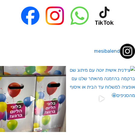
mesibalend
 לחברי מועדון ומצטרפים חדשים🤍
גילוי מין העובר רק במסיבלנד !! קיים