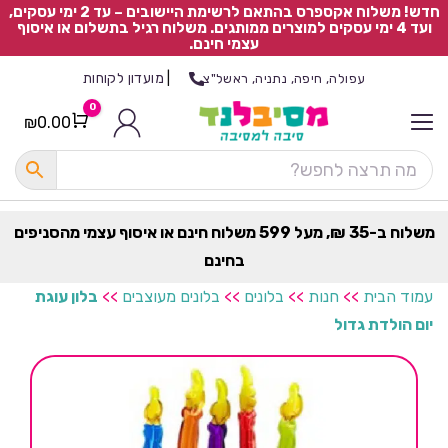
חדש! משלוח אקספרס בהתאם לרשימת היישובים – עד 2 ימי עסקים,
ועד 4 ימי עסקים למוצרים ממותגים. משלוח רגיל בתשלום או איסוף
עצמי חינם.
|
מועדון לקוחות
עפולה, חיפה, נתניה, ראשל"צ
0
₪
0.00
Cart
כ
ל
ה
ק
ט
משלוח ב-35 ₪, מעל 599 משלוח חינם או איסוף עצמי מהסניפים
ר
בחינם
ת
עמוד הבית
>>
חנות
>>
בלונים
>>
בלונים מעוצבים
>>
בלון עוגת
יום הולדת גדול