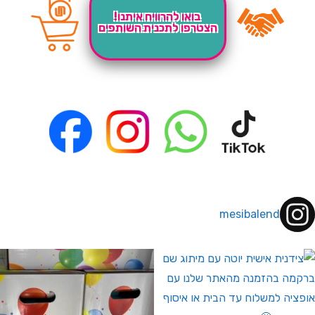
בואו להרוויח איתנו!
הצטרפו לתכנית השותפים
mesibalend
 לחברי מועדון ומצטרפים חדשים🤍