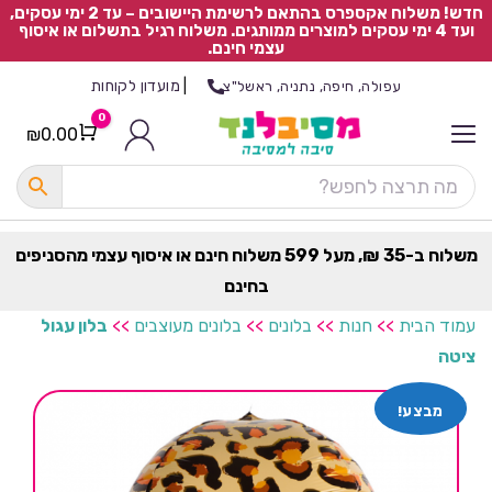
חדש! משלוח אקספרס בהתאם לרשימת היישובים – עד 2 ימי עסקים,
ועד 4 ימי עסקים למוצרים ממותגים. משלוח רגיל בתשלום או איסוף
עצמי חינם.
|
מועדון לקוחות
עפולה, חיפה, נתניה, ראשל"צ
0
₪
0.00
Cart
כ
ל
ה
ק
ט
משלוח ב-35 ₪, מעל 599 משלוח חינם או איסוף עצמי מהסניפים
ר
בחינם
ת
עמוד הבית
>>
חנות
>>
בלונים
>>
בלונים מעוצבים
>>
בלון עגול
ציטה
מבצע!