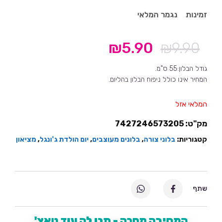
זמינות
נגמר המלאי
₪
5.90
₪
9.90
המחיר
המחיר
המקורי
הנוכחי
גודל הבלון:55 ס"מ.
היה:
הוא:
המחיר אינו כולל ניפוח הבלון בהליום.
₪5.90.
₪9.90.
המלאי אזל
מק"ט:
7427246573205
קטגוריות:
בלוני צורה
,
בלונים מעוצבים
,
יום הולדת ג'ונגל
,
מציאון
שתף
המסיבה מחכה - תנו לה עוד טאצ'