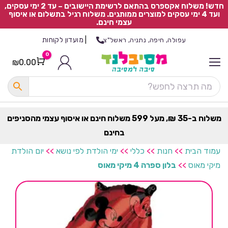
חדש! משלוח אקספרס בהתאם לרשימת היישובים – עד 2 ימי עסקים,
ועד 4 ימי עסקים למוצרים ממותגים. משלוח רגיל בתשלום או איסוף
עצמי חינם.
|
מועדון לקוחות
עפולה, חיפה, נתניה, ראשל"צ
0
₪
0.00
Cart
כ
ל
ה
ק
ט
משלוח ב-35 ₪, מעל 599 משלוח חינם או איסוף עצמי מהסניפים
ר
בחינם
ת
עמוד הבית
>>
חנות
>>
כללי
>>
ימי הולדת לפי נושא
>>
יום הולדת
מיקי מאוס
>>
בלון ספרה 4 מיקי מאוס