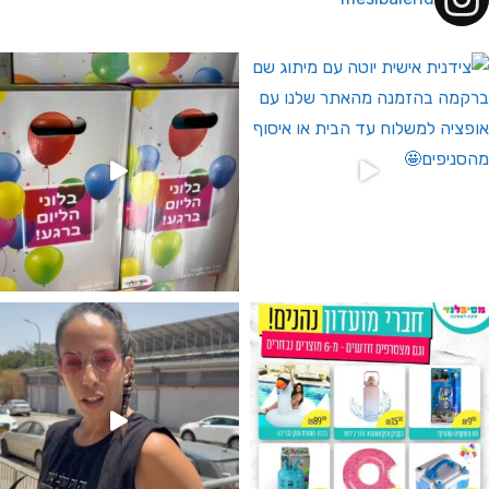
 לחברי מועדון ומצטרפים חדשים🤍
גילוי מין העובר רק במסיבלנד !! קיים