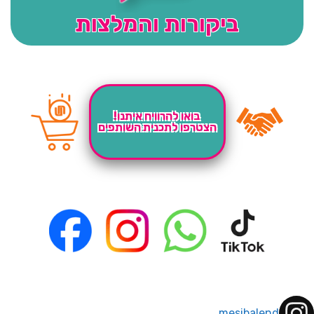
ביקורות והמלצות
בואו להרוויח איתנו!
הצטרפו לתכנית השותפים
mesibalend