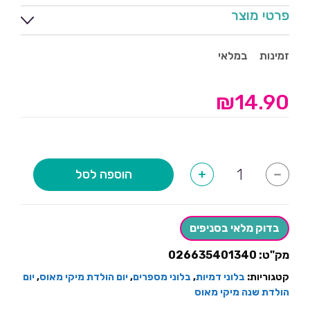
פרטי מוצר
זמינות
במלאי
₪
14.90
כמות
הוספה לסל
+
-
של
בלון
ספרה
4
מיקי
בדוק מלאי בסניפים
מאוס
מק"ט:
026635401340
קטגוריות:
בלוני דמיות
,
בלוני מספרים
,
יום הולדת מיקי מאוס
,
יום
הולדת שנה מיקי מאוס