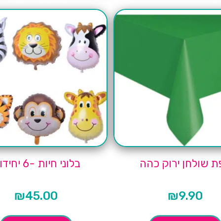
ת שולחן ירוק כהה
בלוני חיות -6 יחידות
₪
45.00
₪
9.90