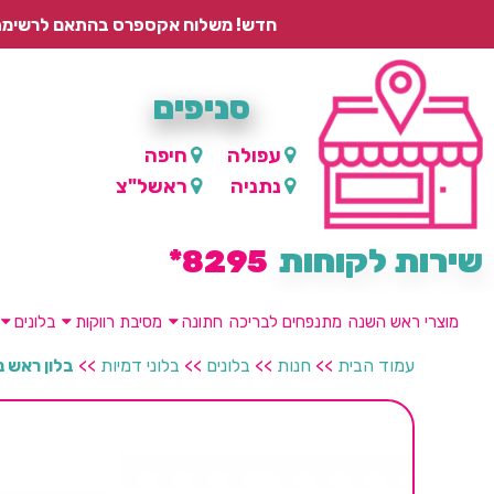
חדש! משלוח אקספרס בהתאם לרשימת היישובים – עד 2 ימי עסקים, ועד 4 ימי עסקים למוצרים ממותגים.
סניפים
עפולה
חיפה
נתניה
ראשל"צ
שירות לקוחות
8295*
מוצרי ראש השנה
מתנפחים לבריכה
חתונה
מסיבת רווקות
בלונים
עמוד הבית
>>
חנות
>>
בלונים
>>
בלוני דמיות
>>
בלון ראש נ