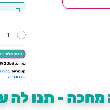
כמות
-
של
בלון
ראש
נמר
ענק
בדוק מלאי בס
מק"ט:
192053
קטגוריות:
בלוני ד
הולדת חיות
מחכה - תנו לה עו