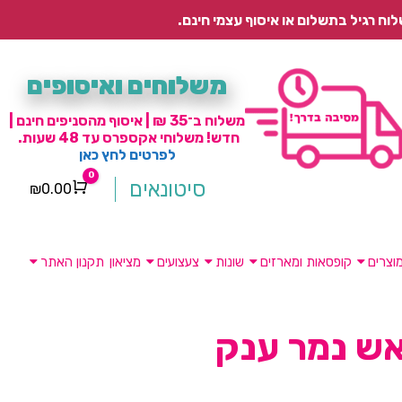
משלוחים ואיסופים
משלוח ב־35 ₪ | איסוף מהסניפים חינם |
חדש! משלוחי אקספרס עד 48 שעות.
לפרטים לחץ כאן
0
סיטונאים
₪
0.00
Cart
וצרים
קופסאות ומארזים
שונות
צעצועים
מציאון
תקנון האתר
אש נמר ענק