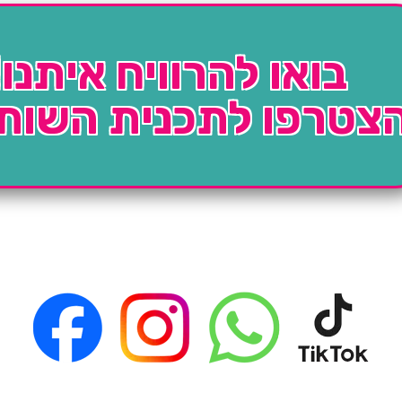
בואו להרוויח איתנו!
צטרפו לתכנית השות