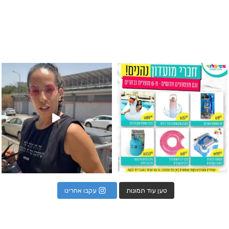
גילוי מין העובר רק במסיבלנד !! קיים
כוס נירוסטה ענקית שכול אחד צריך! קיימת באתר ובסני
המוצר הכי מבוקש ש
טען עוד תמונות
עקבו אחרינו