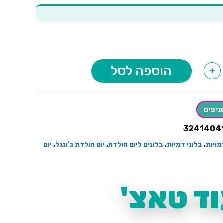
הוספה לסל
+
ניפים
3241404
מויות
,
בלוני דמיות
,
בלונים ליום הולדת
,
יום הולדת ג'ונגל
,
יום
ד טאצ'